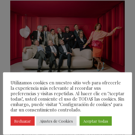
Utilizamos cookies en nuestro sitio web para ofrecerle
la experiencia más relevante al recordar sus
La cantera del diseño nos descubre su
preferencias y visitas repetidas. Al hacer clic en "Aceptar
interior desde Neolith
todas", usted consiente el uso de TODAS las cookies. Sin
embargo, puede visitar "Configuración de cookies" para
La cantera de la arquitectura y el interiorismo se
dar un consentimiento controlado.
reúne en
Neolith
llevando algo más que la casa a
Rechazar
Ajustes de Cookies
Aceptar todas
cuestas, su propio estudio. El resultado son estos
bodegones tan personales que recuerdan que,