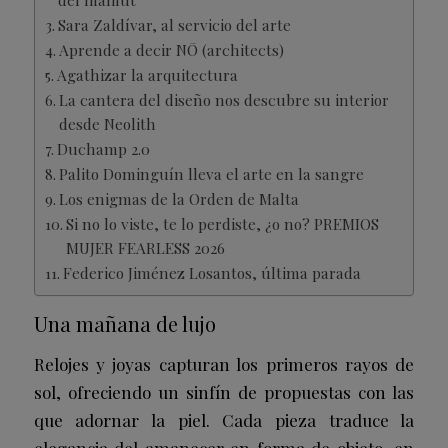
Sara Zaldívar, al servicio del arte
Aprende a decir NŌ (architects)
Agathizar la arquitectura
La cantera del diseño nos descubre su interior
desde Neolith
Duchamp 2.0
Palito Dominguín lleva el arte en la sangre
Los enigmas de la Orden de Malta
Si no lo viste, te lo perdiste, ¿o no? PREMIOS
MUJER FEARLESS 2026
Federico Jiménez Losantos, última parada
Una mañana de lujo
Relojes y joyas capturan los primeros rayos de
sol, ofreciendo un sinfín de propuestas con las
que adornar la piel. Cada pieza traduce la
elegancia del amanecer en forma de objeto, en