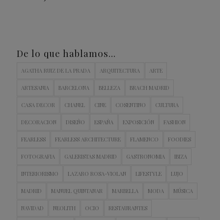
De lo que hablamos…
AGATHA RUIZ DE LA PRADA
ARQUITECTURA
ARTE
ARTESANIA
BARCELONA
BELLEZA
BRACH MADRID
CASA DECOR
CHANEL
CINE
COSENTINO
CULTURA
DECORACION
DISEÑO
ESPAÑA
EXPOSICIÓN
FASHION
FEARLESS
FEARLESS ARCHITECTURE
FLAMENCO
FOODIES
FOTOGRAFIA
GALERISTAS MADRID
GASTRONOMIA
IBIZA
INTERIORISMO
LAZARO ROSA-VIOLAN
LIFESTYLE
LUJO
MADRID
MANUEL QUINTANAR
MARBELLA
MODA
MÚSICA
NAVIDAD
NEOLITH
OCIO
RESTAURANTES