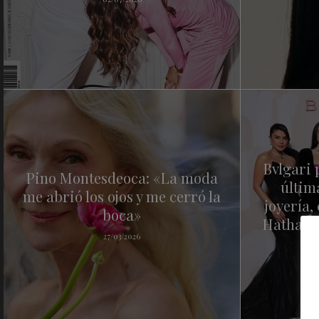
Bvlgari 
Pino Montesdeoca: «La moda
últim
me abrió los ojos y me cerró la
joyería,
boca»
Hathaway
27/03/2026