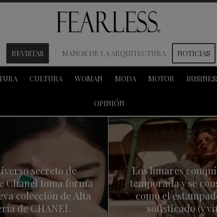
REVISTAS
MANOS DE LA ARQUITECTURA
NOTICIAS
TURA
CULTURA
WOMAN
MODA
MOTOR
BUSINES
OPINIÓN
niverso secreto de
Los lunares conqui
le Chanel toma forma
temporada y se con
eva colección de Alta
como el estampad
ería de CHANEL
sofisticado (y vi