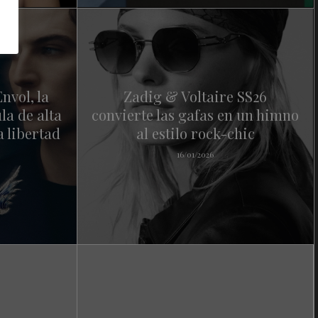
nvol, la
Zadig & Voltaire SS26
la de alta
convierte las gafas en un himno
a libertad
al estilo rock-chic
16/01/2026