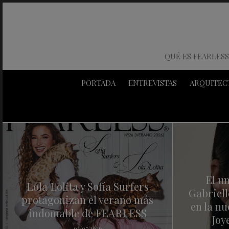
QUÉ ES FEARLESS
PORTADA
ENTREVISTAS
ARQUITEC
El u
Lola Lolita y Sofía Surfers
Gabriel
protagonizan el verano más
en la nu
indomable de FEARLESS
Joy
02/07/2026