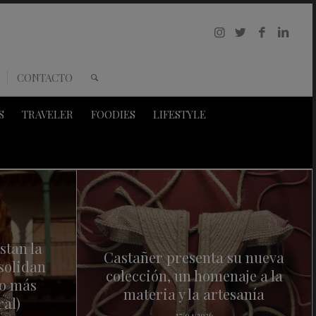
CONTACTO
S
TRAVELER
FOODIES
LIFESTYLE
stan la
Castañer presenta su nueva
solidan
colección, un homenaje a la
o más
materia y la artesanía
ral)
17/04/2026