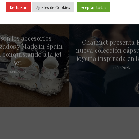
Rechazar
Ajustes de Cookies
Aceptar todas
 son los accesorios
Chaumet presenta E
zados y Made in Spain
nueva colección cápsu
 conquistando a la jet
joyería inspirada en l
set
02/02/2026
09/02/2026