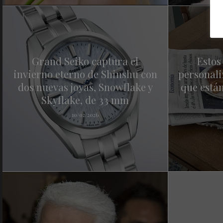
Grand Seiko captura el
Estos
invierno eterno de Shinshu con
personali
dos nuevas joyas, Snowflake y
que están
Skyflake, de 33 mm
10/02/2026