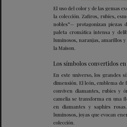
El uso del color y de las gemas e
la colección. Zafiros, rubíes, e
nobles”— protagonizan piezas d
paleta cromática intensa y deli
luminosos, naranjas, amarillos y
la Maison.
Los símbolos convertidos en
En este universo, los grandes 
dimensión. El león, emblema de f
conviven diamantes, rubíes y ó
camelia se transforma en una flo
en diamantes y saphirs rosas
luminosos, joyas que evocan ener
colección.