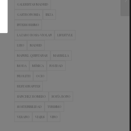
GALERISTAS MADRID
GASTRONOMIA
IBIZA
INTERIORISMO
LAZARO ROSA-VIOLAN
LIFESTYLE
LUJO
MADRID
MANUEL QUINTANAR
MARBELLA
MODA
MÚSICA
NAVIDAD
NEOLITH
OCIO
RESTAURANTES
SANCHEZ ROMERO
SOFÍA BONO
SOSTENIBILIDAD
TURISMO
VERANO
VIAJES
VINO