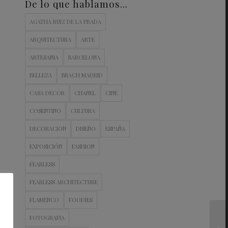
De lo que hablamos…
AGATHA RUIZ DE LA PRADA
ARQUITECTURA
ARTE
ARTESANIA
BARCELONA
BELLEZA
BRACH MADRID
CASA DECOR
CHANEL
CINE
COSENTINO
CULTURA
DECORACION
DISEÑO
ESPAÑA
EXPOSICIÓN
FASHION
FEARLESS
FEARLESS ARCHITECTURE
FLAMENCO
FOODIES
FOTOGRAFIA