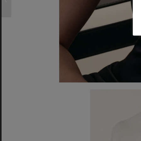
a Venecia: el
desembarco de
Zeffirino...