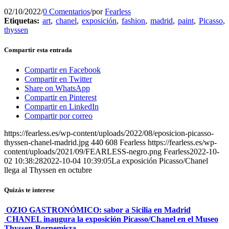
02/10/2022
/
0 Comentarios
/
por
Fearless
Etiquetas:
art
,
chanel
,
exposición
,
fashion
,
madrid
,
paint
,
Picasso
,
thyssen
Compartir esta entrada
Compartir en Facebook
Compartir en Twitter
Share on WhatsApp
Compartir en Pinterest
Compartir en LinkedIn
Compartir por correo
https://fearless.es/wp-content/uploads/2022/08/eposicion-picasso-
thyssen-chanel-madrid.jpg
440
608
Fearless
https://fearless.es/wp-
content/uploads/2021/09/FEARLESS-negro.png
Fearless
2022-10-
02 10:38:28
2022-10-04 10:39:05
La exposición Picasso/Chanel
llega al Thyssen en octubre
Quizás te interese
OZIO GASTRONÓMICO: sabor a Sicilia en Madrid
CHANEL inaugura la exposición Picasso/Chanel en el Museo
Thyssen-Bornemisza