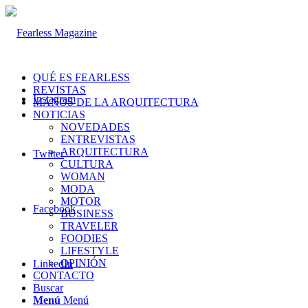
QUÉ ES FEARLESS
REVISTAS
Instagram
MANOS DE LA ARQUITECTURA
NOTICIAS
NOVEDADES
ENTREVISTAS
ARQUITECTURA
Twitter
CULTURA
WOMAN
MODA
MOTOR
Facebook
BUSINESS
TRAVELER
FOODIES
LIFESTYLE
OPINIÓN
LinkedIn
CONTACTO
Buscar
Menú
Menú