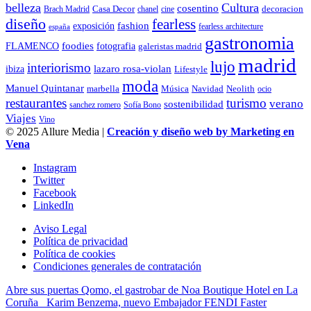
belleza
Cultura
cosentino
decoracion
Brach Madrid
Casa Decor
chanel
cine
diseño
fearless
fashion
exposición
fearless architecture
españa
gastronomia
foodies
FLAMENCO
fotografia
galeristas madrid
madrid
lujo
interiorismo
lazaro rosa-violan
ibiza
Lifestyle
moda
Manuel Quintanar
Música
Navidad
marbella
Neolith
ocio
restaurantes
turismo
verano
sostenibilidad
sanchez romero
Sofía Bono
Viajes
Vino
© 2025 Allure Media |
Creación y diseño web by Marketing en
Vena
Instagram
Twitter
Facebook
LinkedIn
Aviso Legal
Política de privacidad
Política de cookies
Condiciones generales de contratación
Abre sus puertas Qomo, el gastrobar de Noa Boutique Hotel en La
Coruña
Karim Benzema, nuevo Embajador FENDI Faster