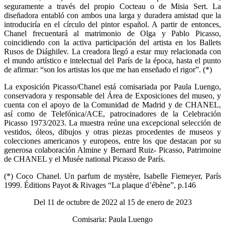
seguramente a través del propio Cocteau o de Misia Sert. La
diseñadora entabló con ambos una larga y duradera amistad que la
introduciría en el círculo del pintor español. A partir de entonces,
Chanel frecuentará al matrimonio de Olga y Pablo Picasso,
coincidiendo con la activa participación del artista en los Ballets
Rusos de Diághilev. La creadora llegó a estar muy relacionada con
el mundo artístico e intelectual del París de la época, hasta el punto
de afirmar: “son los artistas los que me han enseñado el rigor”. (*)
La exposición Picasso/Chanel está comisariada por Paula Luengo,
conservadora y responsable del Área de Exposiciones del museo, y
cuenta con el apoyo de la Comunidad de Madrid y de CHANEL,
así como de Telefónica/ACE, patrocinadores de la Celebración
Picasso 1973/2023. La muestra reúne una excepcional selección de
vestidos, óleos, dibujos y otras piezas procedentes de museos y
colecciones americanos y europeos, entre los que destacan por su
generosa colaboración Almine y Bernard Ruiz- Picasso, Patrimoine
de CHANEL y el Musée national Picasso de París.
(*) Coco Chanel. Un parfum de mystère, Isabelle Fiemeyer, París
1999. Éditions Payot & Rivages “La plaque d’ébène”, p.146
Del 11 de octubre de 2022 al 15 de enero de 2023
Comisaria: Paula Luengo