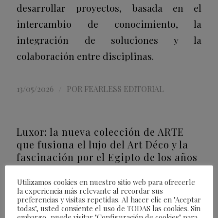
desarrollar proyectos, basada en el
intercambio de conocimiento, la
integración de soluciones y la
colaboración entre disciplinas.
/
13/05/2026
POR
FEARLESS EDITORIAL
Luxor: la nueva colección de ARTE
que fusiona el lujo del Art Déco y la
fascinación por el Egipto de los años
veinte
Utilizamos cookies en nuestro sitio web para ofrecerle
ARTE
,
INTERIORISMO
,
LIFESTYLE
la experiencia más relevante al recordar sus
preferencias y visitas repetidas. Al hacer clic en "Aceptar
todas", usted consiente el uso de TODAS las cookies. Sin
embargo, puede visitar "Configuración de cookies" para