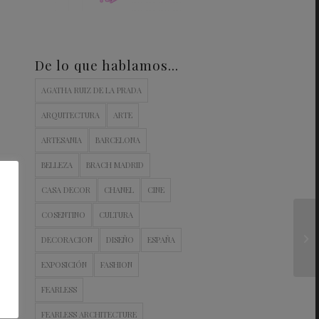
De lo que hablamos…
AGATHA RUIZ DE LA PRADA
ARQUITECTURA
ARTE
ARTESANIA
BARCELONA
BELLEZA
BRACH MADRID
CASA DECOR
CHANEL
CINE
COSENTINO
CULTURA
DECORACION
DISEÑO
ESPAÑA
EXPOSICIÓN
FASHION
FEARLESS
FEARLESS ARCHITECTURE