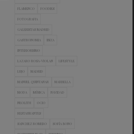
FLAMENCO
FOODIES
FOTOGRAFIA
GALERISTAS MADRID
GASTRONOMIA
IBIZA
INTERIORISMO
LAZARO ROSA-VIOLAN
LIFESTYLE
LUJO
MADRID
MANUEL QUINTANAR
MARBELLA
MODA
MÚSICA
NAVIDAD
NEOLITH
OCIO
RESTAURANTES
SANCHEZ ROMERO
SOFÍA BONO