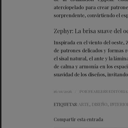
aterciopelado para crear patrones
sorprendente, convirtiendo el espac
Zephyr: La brisa suave del o
Inspirada en el viento del oeste, 
de patrones delicados y formas r
el sisal natural, el ante y la lámi
de calma y armonía en los espacio
suavidad de los diseños, invitando
/
16/01/2026
POR
FEARLESS EDITORIA
ETIQUETAS:
ARTE
,
DISEÑO
,
INTERIO
Compartir esta entrada