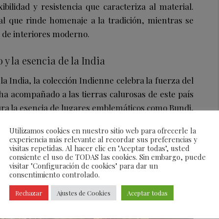
xibilidad y resistencia que caracteriza al material.
l que rinde homenaje a la tradición, mientras se
 de interiores moderno.
 y la esencia de la India
la India, la colección Indienne celebra la fuerza del
 ha acompañado a las tierras calurosas de este país
tura la esencia de lugares emblemáticos como Bundi,
ta que evoca los tonos dorados del verano y las
Utilizamos cookies en nuestro sitio web para ofrecerle la
a, transformando el lino en un elemento de confort y
experiencia más relevante al recordar sus preferencias y
visitas repetidas. Al hacer clic en "Aceptar todas", usted
consiente el uso de TODAS las cookies. Sin embargo, puede
visitar "Configuración de cookies" para dar un
consentimiento controlado.
Rechazar
Ajustes de Cookies
Aceptar todas