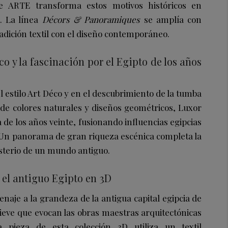
de ARTE transforma estos motivos históricos en
. La línea
Décors & Panoramiques
se amplía con
adición textil con el diseño contemporáneo.
co y la fascinación por el Egipto de los años
l estilo Art Déco y en el descubrimiento de la tumba
e colores naturales y diseños geométricos, Luxor
 de los años veinte, fusionando influencias egipcias
 Un panorama de gran riqueza escénica completa la
misterio de un mundo antiguo.
el antiguo Egipto en 3D
aje a la grandeza de la antigua capital egipcia de
lieve que evocan las obras maestras arquitectónicas
da pieza de esta colección 3D utiliza un textil