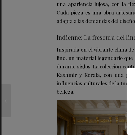
una apariencia lujosa, con la fle
Cada pieza es una obra artesana
adapta a las demandas del diseño
Indienne: La frescura del lino
Inspirada en el vibrante clima de 
lino, un material legendario que
durante siglos. La colección cap
Kashmir y Kerala, con una pale
influencias culturales de la Indi
belleza.
TATEL presenta su
interpretación más
personal del roscón de
Reyes, disponible...