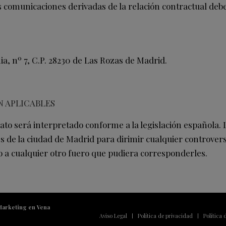
s comunicaciones derivadas de la relación contractual deb
ia, nº 7, C.P. 28230 de Las Rozas de Madrid.
ÓN APLICABLES
ato será interpretado conforme a la legislación española.
s de la ciudad de Madrid para dirimir cualquier controvers
o a cualquier otro fuero que pudiera corresponderles.
Marketing en Vena
Aviso Legal
Política de privacidad
Política 