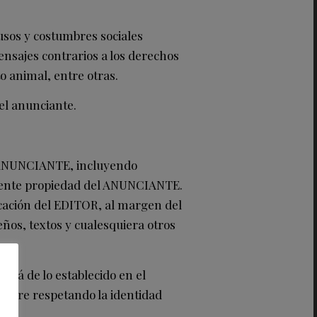
usos y costumbres sociales
ensajes contrarios a los derechos
o animal, entre otras.
el anunciante.
l ANUNCIANTE, incluyendo
vamente propiedad del ANUNCIANTE.
icación del EDITOR, al margen del
seños, textos y cualesquiera otros
llá de lo establecido en el
empre respetando la identidad