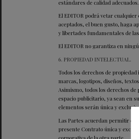
estándares de calidad adecuados.
El EDITOR podrá vetar cualquier 
aceptados, el buen gusto, haga a
y libertades fundamentales de las
El EDITOR no garantiza en ningún
6. PROPIEDAD INTELECTUAL.
Todos los derechos de propiedad
marcas, logotipos, diseños, text
Asimismo, todos los derechos de 
espacio publicitario, ya sean en s
elementos serán única y exclusi
Las Partes acuerdan permitir el u
presente Contrato única y exclus
corporativa de la otra parte.