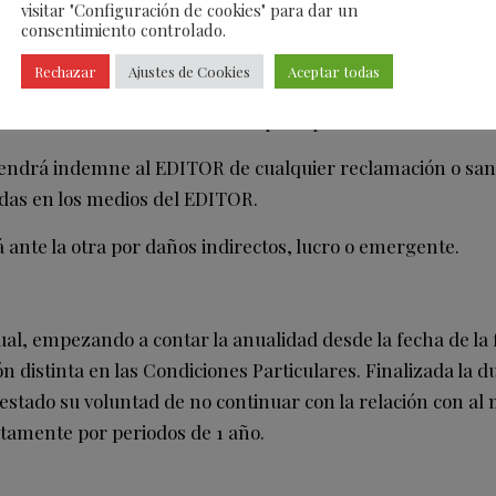
visitar "Configuración de cookies" para dar un
consentimiento controlado.
Rechazar
Ajustes de Cookies
Aceptar todas
sable de que sus campañas de publicidad cumplan con la le
racidad del contenido de la campaña publicitaria.
drá indemne al EDITOR de cualquier reclamación o sanci
idas en los medios del EDITOR.
ante la otra por daños indirectos, lucro o emergente.
al, empezando a contar la anualidad desde la fecha de la 
 distinta en las Condiciones Particulares. Finalizada la d
stado su voluntad de no continuar con la relación con al 
itamente por periodos de 1 año.