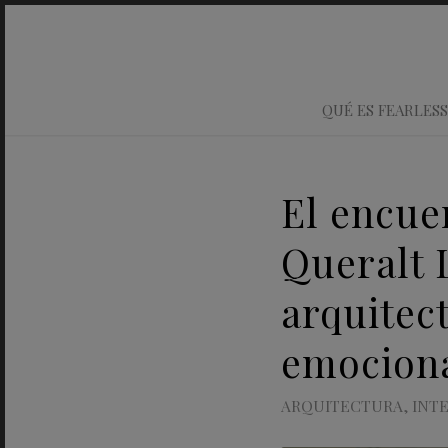
QUÉ ES FEARLESS
El encue
Queralt 
arquitec
emocion
ARQUITECTURA
,
INT