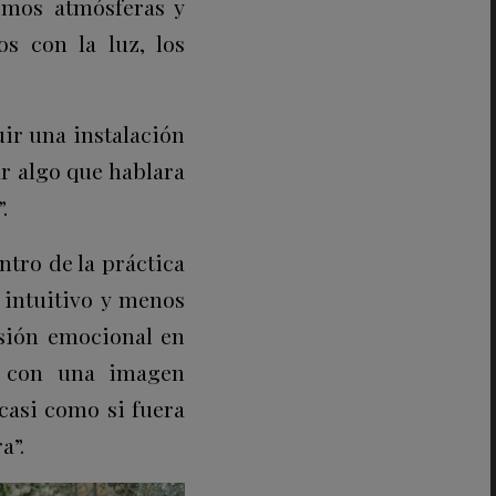
imos atmósferas y
s con la luz, los
uir una instalación
r algo que hablara
.
ntro de la práctica
 intuitivo y menos
nsión emocional en
so con una imagen
casi como si fuera
a”.