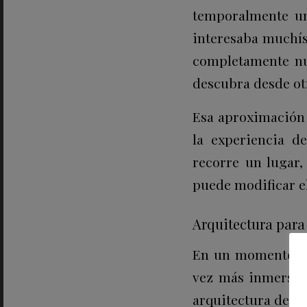
temporalmente un
interesaba muchís
completamente nu
descubra desde otr
Esa aproximación c
la experiencia d
recorre un lugar
puede modificar el
Arquitectura para 
En un momento en
vez más inmersiva
arquitectura desde