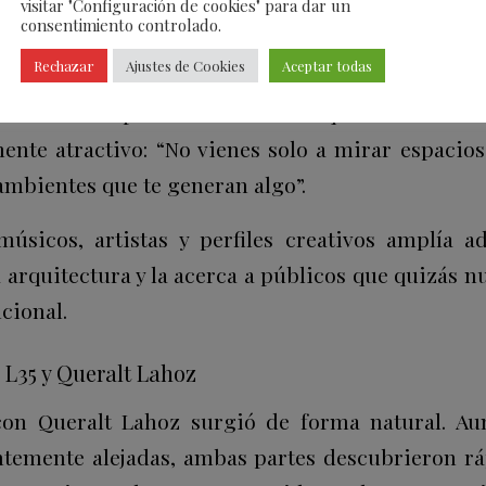
visitar "Configuración de cookies" para dar un
consentimiento controlado.
raciones ya no se acercan a la arquitectura d
Rechazar
Ajustes de Cookies
Aceptar todas
teresa la experiencia, la atmósfera y la identida
recisamente por eso considera que Ecléctica
ente atractivo: “No vienes solo a mirar espacios;
 ambientes que te generan algo”.
úsicos, artistas y perfiles creativos amplía 
a arquitectura y la acerca a públicos que quizás n
cional.
 L35 y Queralt Lahoz
con Queralt Lahoz surgió de forma natural. A
ntemente alejadas, ambas partes descubrieron 