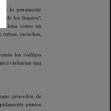
esde lo puramente
d de los lugares”,
 funciona como un
 entras, escuchas,
además los códigos
unca visitarían una
unque proceden de
rápidamente puntos