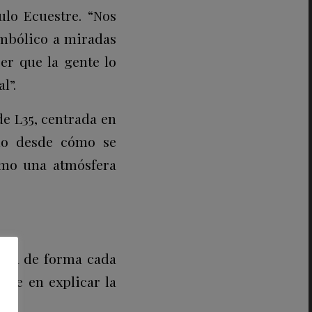
lo Ecuestre. “Nos
imbólico a miradas
r que la gente lo
l”.
de L35, centrada en
cho desde cómo se
ómo una atmósfera
ura de forma cada
ste en explicar la