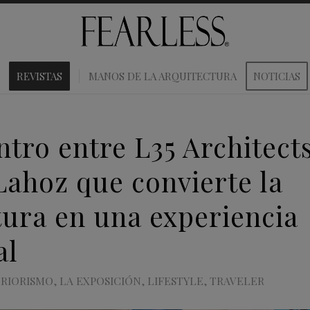
REVISTAS
MANOS DE LA ARQUITECTURA
NOTICIAS
ntro entre L35 Architects
Lahoz que convierte la
tura en una experiencia
al
ERIORISMO
,
LA EXPOSICIÓN
,
LIFESTYLE
,
TRAVELER