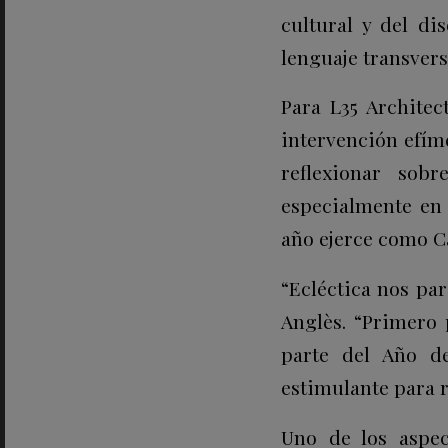
cultural y del di
lenguaje transvers
Para L35 Archite
intervención efím
reflexionar sob
especialmente en 
año ejerce como Ca
“Ecléctica nos par
Anglès. “Primero 
parte del Año de
estimulante para r
Uno de los aspec