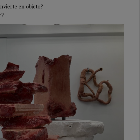
vierte en objeto?
r?