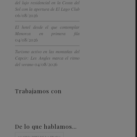
del lujo residencial en la Costa del
Sol con la apertura de El Lago Club
06/08/2026
El hotel desde el que contemplar
Menorca en primera fila
04/08/2026
Turismo activo en las montañas del
Capcir: Les Angles marca el ritmo
04/08/2026
del verano
Trabajamos con
De lo que hablamos…