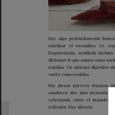
Hay algo profundamente honesto
estetizar el escombro. Lo ex
fragmentada, mutilada incluso.
disfrazar lo que somos como soci
expulsa. Un sistema digestivo si
vuelve como residuo.
Sus piezas parecen órganos sin
conducen aire sino memoria. So
cyberpunk
, entre el matadero 
reflexión. Hay silencio.
Pink Lady convierte la
manzana en objeto de