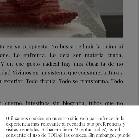
 en su propuesta. No busca redimir la ruina ni
pone. Lo enfrenta. Lo deja ser materia cruda,
 Y en ese gesto radical hay una ética: la de no
edad. Vivimos en un sistema que consume, tritura y
n exterior. Todo circula. Todo se transforma. Todo
 cuerpo, intestinos sin biografía, tubos que no
n arquitecturas mutantes, entre lo orgánico y lo
Utilizamos cookies en nuestro sitio web para ofrecerle la
y la fábrica. Y sin embargo, no hay morbo. Hay
experiencia más relevante al recordar sus preferencias y
visitas repetidas. Al hacer clic en "Aceptar todas", usted
consiente el uso de TODAS las cookies. Sin embargo, puede