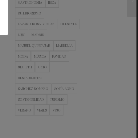
GASTRONOMIA
IBIZA
INTERIORISMO
LAZARO ROSA-VIOLAN
LIFESTYLE
LUJO
MADRID
MANUEL QUINTANAR
MARBELLA
MODA
MÚSICA
NAVIDAD
NEOLITH
OCIO
RESTAURANTES
SANCHEZ ROMERO
SOFÍA BONO
SOSTENIBILIDAD
TURISMO
VERANO
VIAJES
VINO