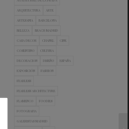
AGATHA RUIZ DE LA PRADA
ARQUITECTURA
ARTE
ARTESANIA
BARCELONA
BELLEZA
BRACH MADRID
CASA DECOR
CHANEL
CINE
COSENTINO
CULTURA
DECORACION
DISEÑO
ESPAÑA
EXPOSICIÓN
FASHION
FEARLESS
FEARLESS ARCHITECTURE
FLAMENCO
FOODIES
FOTOGRAFIA
GALERISTAS MADRID