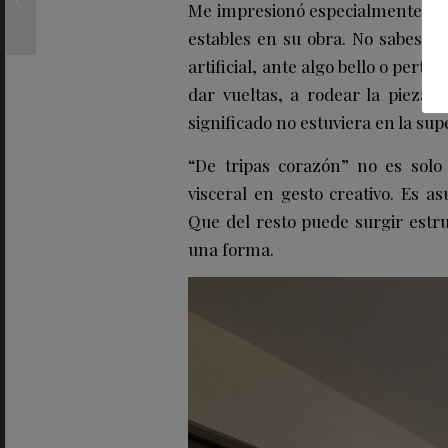
Me impresionó especialmente esa
deseo con la frutería
pop-up más...
estables en su obra. No sabes si
artificial, ante algo bello o pertu
dar vueltas, a rodear la pieza,
significado no estuviera en la supe
“De tripas corazón” no es solo 
visceral en gesto creativo. Es 
Que del resto puede surgir estr
una forma.