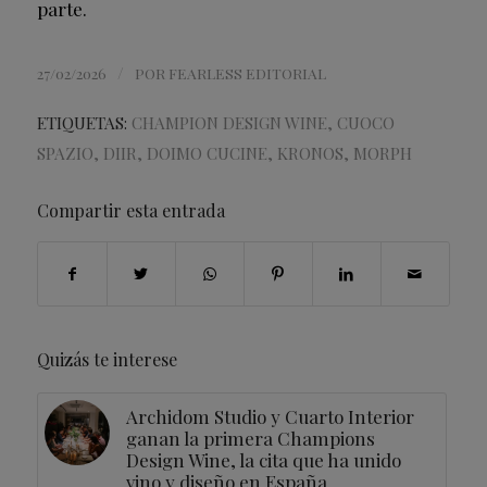
parte.
/
27/02/2026
POR
FEARLESS EDITORIAL
ETIQUETAS:
CHAMPION DESIGN WINE
,
CUOCO
SPAZIO
,
DIIR
,
DOIMO CUCINE
,
KRONOS
,
MORPH
Compartir esta entrada
Quizás te interese
Archidom Studio y Cuarto Interior
ganan la primera Champions
Design Wine, la cita que ha unido
vino y diseño en España