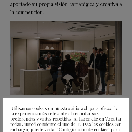
aportado su propia visión estratégica y creativa a
la competición.
Una segunda edición que recoge el
Utilizamos cookies en nuestro sitio web para ofrecerle
legado del primer campeonato
la experiencia más relevante al recordar sus
preferencias y visitas repetidas. Al hacer clic en "Aceptar
todas", usted consiente el uso de TODAS las cookies. Sin
La Champions Design Wine nació en 2024
embargo, puede visitar "Configuración de cookies" para