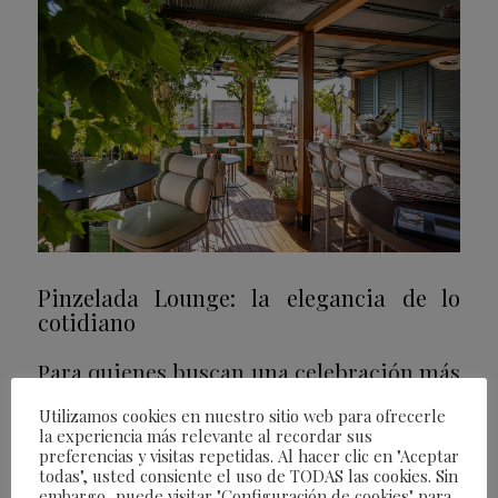
Pinzelada Lounge: la elegancia de lo
cotidiano
Para quienes buscan una celebración más
íntima y reposada, Pinzelada Lounge
Utilizamos cookies en nuestro sitio web para ofrecerle
la experiencia más relevante al recordar sus
propone un viaje gastronómico que
preferencias y visitas repetidas. Al hacer clic en "Aceptar
todas", usted consiente el uso de TODAS las cookies. Sin
comienza desde primera hora del día. Su
embargo, puede visitar "Configuración de cookies" para