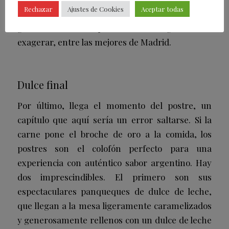
Rechazar
Ajustes de Cookies
Aceptar todas
consejo: no dejes de pedir alguna de sus
guarniciones. Sus patatas fritas figuran, sin
exagerar, entre las mejores de Madrid.
Dulce final
Por último, llega el momento del postre, un
capítulo que aquí sería un error saltarse. Si la
carne pone el broche de oro a la comida, los
postres son el colofón perfecto para una
experiencia con auténtico sabor argentino. Hay
dos imprescindibles. El primero son sus
espectaculares panqueques de dulce de leche,
que llegan a la mesa ligeramente caramelizados
y generosamente rellenos con un dulce de leche