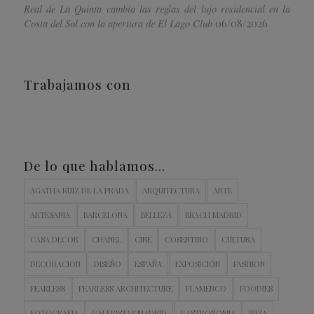
Real de La Quinta cambia las reglas del lujo residencial en la
06/08/2026
Costa del Sol con la apertura de El Lago Club
Trabajamos con
De lo que hablamos…
AGATHA RUIZ DE LA PRADA
ARQUITECTURA
ARTE
ARTESANIA
BARCELONA
BELLEZA
BRACH MADRID
CASA DECOR
CHANEL
CINE
COSENTINO
CULTURA
DECORACION
DISEÑO
ESPAÑA
EXPOSICIÓN
FASHION
FEARLESS
FEARLESS ARCHITECTURE
FLAMENCO
FOODIES
FOTOGRAFIA
GALERISTAS MADRID
GASTRONOMIA
IBIZA