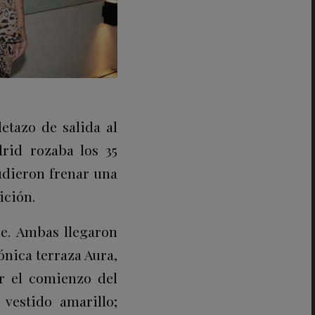
letazo de salida al
rid rozaba los 35
pudieron frenar una
ición.
he. Ambas llegaron
ónica terraza Aura,
ar el comienzo del
vestido amarillo;