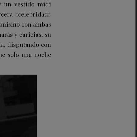
y un vestido midi
ercera «celebridad»
agonismo con ambas
aras y caricias, su
lla, disputando con
que solo una noche