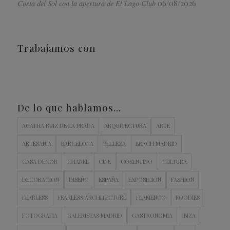
06/08/2026
Costa del Sol con la apertura de El Lago Club
Trabajamos con
De lo que hablamos…
AGATHA RUIZ DE LA PRADA
ARQUITECTURA
ARTE
ARTESANIA
BARCELONA
BELLEZA
BRACH MADRID
CASA DECOR
CHANEL
CINE
COSENTINO
CULTURA
DECORACION
DISEÑO
ESPAÑA
EXPOSICIÓN
FASHION
FEARLESS
FEARLESS ARCHITECTURE
FLAMENCO
FOODIES
FOTOGRAFIA
GALERISTAS MADRID
GASTRONOMIA
IBIZA