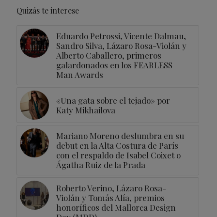
Quizás te interese
Eduardo Petrossi, Vicente Dalmau,
Sandro Silva, Lázaro Rosa-Violán y
Alberto Caballero, primeros
galardonados en los FEARLESS
Man Awards
«Una gata sobre el tejado» por
Katy Mikhailova
Mariano Moreno deslumbra en su
debut en la Alta Costura de París
con el respaldo de Isabel Coixet o
Ágatha Ruiz de la Prada
Roberto Verino, Lázaro Rosa-
Violán y Tomás Alía, premios
honoríficos del Mallorca Design
Day (MDD)