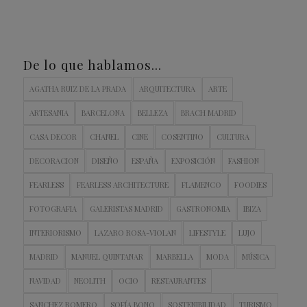
De lo que hablamos…
AGATHA RUIZ DE LA PRADA
ARQUITECTURA
ARTE
ARTESANIA
BARCELONA
BELLEZA
BRACH MADRID
CASA DECOR
CHANEL
CINE
COSENTINO
CULTURA
DECORACION
DISEÑO
ESPAÑA
EXPOSICIÓN
FASHION
FEARLESS
FEARLESS ARCHITECTURE
FLAMENCO
FOODIES
FOTOGRAFIA
GALERISTAS MADRID
GASTRONOMIA
IBIZA
INTERIORISMO
LAZARO ROSA-VIOLAN
LIFESTYLE
LUJO
MADRID
MANUEL QUINTANAR
MARBELLA
MODA
MÚSICA
NAVIDAD
NEOLITH
OCIO
RESTAURANTES
SANCHEZ ROMERO
SOFÍA BONO
SOSTENIBILIDAD
TURISMO