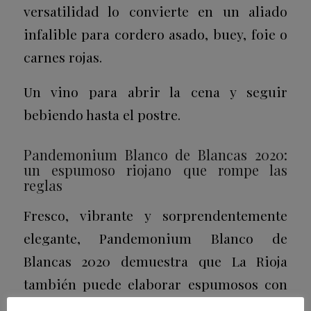
versatilidad lo convierte en un aliado
infalible para cordero asado, buey, foie o
carnes rojas.
Un vino para abrir la cena y seguir
bebiendo hasta el postre.
Pandemonium Blanco de Blancas 2020:
un espumoso riojano que rompe las
reglas
Fresco, vibrante y sorprendentemente
elegante, Pandemonium Blanco de
Blancas 2020 demuestra que La Rioja
también puede elaborar espumosos con
identidad propia. Nacido en las montañas