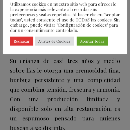
Utilizamos cookies en nuestro sitio web para ofrecerle
del Alto Najerilla, a gran altitud y entre
la experiencia más relevante al recordar sus
preferencias y visitas repetidas. Al hacer clic en "Aceptar
suelos arcillo-ferrosos, este vino
todas", usted consiente el uso de TODAS las cookies. Sin
embargo, puede visitar "Configuración de cookies" para
elaborado por método tradicional revela
dar un consentimiento controlado.
el potencial de unos viñedos que miran al
Rechazar
Ajustes de Cookies
Aceptar todas
frío y a la historia.
Su crianza de casi tres años y medio
sobre lías le otorga una cremosidad fina,
burbuja persistente y una complejidad
que combina tensión, frescura y armonía.
Con una producción limitada y
disponible solo en alta restauración, es
un espumoso pensado para quienes
buscan algo distinto.