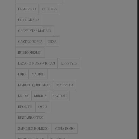
FLAMENCO
FOODIES
FOTOGRAFIA
GALERISTAS MADRID
GASTRONOMIA
IBIZA
INTERIORISMO
LAZARO ROSA-VIOLAN
LIFESTYLE
LUJO
MADRID
MANUEL QUINTANAR
MARBELLA
MODA
MÚSICA
NAVIDAD
NEOLITH
OCIO
RESTAURANTES
SANCHEZ ROMERO
SOFÍA BONO