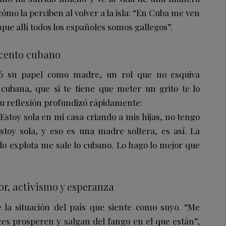
 cómo la perciben al volver a la isla: “En Cuba me ven
ue allí todos los españoles somos gallegos”.
acento cubano
dó su papel como madre, un rol que no esquiva
cubana, que si te tiene que meter un grito te lo
su reflexión profundizó rápidamente:
stoy sola en mi casa criando a mis hijas, no tengo
stoy sola, y eso es una madre soltera, es así. La
ndo explota me sale lo cubano. Lo hago lo mejor que
r, activismo y esperanza
 la situación del país que siente como suyo. “Me
es prosperen y salgan del fango en el que están”,