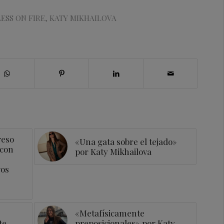
ESS ON FIRE
,
KATY MIKHAILOVA
reso
«Una gata sobre el tejado»
 con
por Katy Mikhailova
ros
«Metafísicamente
te,
preposicionales» por Katy