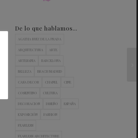
De lo que hablamos…
AGATHA RUIZ DE LA PRADA
ARQUITECTURA
ARTE
ARTESANIA
BARCELONA
BELLEZA
BRACH MADRID
CASA DECOR
CHANEL
CINE
COSENTINO
CULTURA
DECORACION
DISEÑO
ESPAÑA
EXPOSICIÓN
FASHION
FEARLESS
FEARLESS ARCHITECTURE