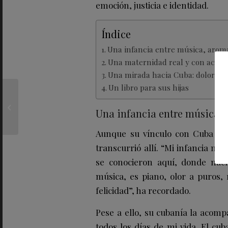
emoción, justicia e identidad.
Índice
Una infancia entre música, aroma
Una maternidad real y con acen
Una mirada hacia Cuba: dolor, ac
Un libro para sus hijas
Tres joyas líquidas para
Una infancia entre música, 
dar la bienvenida a 2026
Aunque su vínculo con Cuba es 
transcurrió allí. “Mi infancia no
se conocieron aquí, donde nací
música, es piano, olor a puros, 
felicidad”, ha recordado.
Pese a ello, su cubanía la acomp
todos los días de mi vida. El c