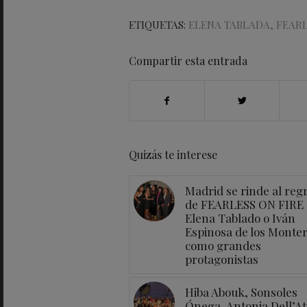
ETIQUETAS:
ELENA TABLADA
,
FEARL
Compartir esta entrada
Quizás te interese
Madrid se rinde al reg
de FEARLESS ON FIRE
Elena Tablado o Iván
Espinosa de los Monte
como grandes
protagonistas
Hiba Abouk, Sonsoles
Ónega, Antonia Dell’At