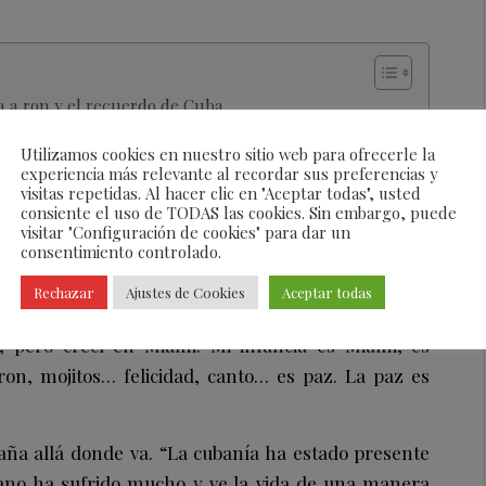
 a ron y el recuerdo de Cuba
to cubano
Utilizamos cookies en nuestro sitio web para ofrecerle la
tivismo y esperanza
experiencia más relevante al recordar sus preferencias y
visitas repetidas. Al hacer clic en "Aceptar todas", usted
consiente el uso de TODAS las cookies. Sin embargo, puede
visitar "Configuración de cookies" para dar un
aroma a ron y el recuerdo de Cuba
consentimiento controlado.
profundo, Elena ha explicado que su infancia no
Rechazar
Ajustes de Cookies
Aceptar todas
 fue en Cuba, mis padres salieron en la revolución y
, pero crecí en Miami. Mi infancia es Miami, es
ron, mojitos… felicidad, canto… es paz. La paz es
aña allá donde va. “La cubanía ha estado presente
ubano ha sufrido mucho y ve la vida de una manera