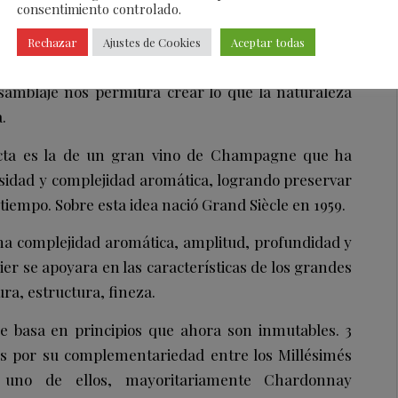
consentimiento controlado.
eralmente se considera sinónimo de excelencia
Rechazar
Ajustes de Cookies
Aceptar todas
 Por el contrario, en Laurent-Perrier, nuestra
samblaje nos permitirá crear lo que la naturaleza
.
ecta es la de un gran vino de Champagne que ha
sidad y complejidad aromática, logrando preservar
l tiempo. Sobre esta idea nació Grand Siècle en 1959.
una complejidad aromática, amplitud, profundidad y
er se apoyara en las características de los grandes
a, estructura, fineza.
se basa en principios que ahora son inmutables.
3
os por su complementariedad entre los Millésimés
 uno de ellos, mayoritariamente Chardonnay