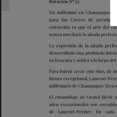
Iteración Nº25
cápsula primavera...
Un millésimé en Champagne gen
para las Cuvées de prestigio.
convicción es que el arte del en
nunca nos dará: la añada perfecta
La expresión de la añada perf
desarrollado una profunda inten
su frescura y acidez a lo largo de
Para lograr crear este vino, de 
finura excepcional, Laurent-Perri
millésimés de Champagne: frescur
El ensamblaje de Grand Siècle 
años excepcionales son escogid
de Laurent-Perrier. En cada