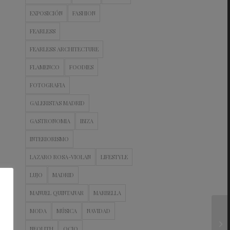
EXPOSICIÓN
FASHION
FEARLESS
FEARLESS ARCHITECTURE
FLAMENCO
FOODIES
FOTOGRAFIA
GALERISTAS MADRID
GASTRONOMIA
IBIZA
INTERIORISMO
LAZARO ROSA-VIOLAN
LIFESTYLE
LUJO
MADRID
MANUEL QUINTANAR
MARBELLA
MODA
MÚSICA
NAVIDAD
NEOLITH
OCIO