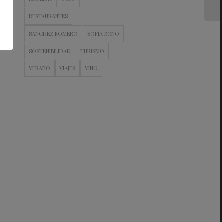
RESTAURANTES
SANCHEZ ROMERO
SOFÍA BONO
SOSTENIBILIDAD
TURISMO
VERANO
VIAJES
VINO