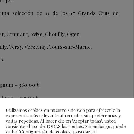
ir 42%
 una selección de 11 de los 17 Grands Crus de
, Cramant, Avize, Chouilly, Oger.
lly, Verzy, Verzenay, Tours-sur-Marne.
s.
agnum – 380,00 €
chado – 399,00 €
chado – 399,00
Utilizamos cookies en nuestro sitio web para ofrecerle la
experiencia más relevante al recordar sus preferencias y
visitas repetidas. Al hacer clic en "Aceptar todas", usted
consiente el uso de TODAS las cookies. Sin embargo, puede
visitar "Configuración de cookies" para dar un