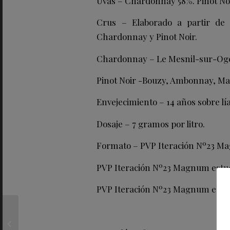
Uvas
– Chardonnay 58%. Pinot No
Crus – Elaborado a partir de
Chardonnay y Pinot Noir.
Chardonnay – Le Mesnil-sur-Oger
Pinot Noir -Bouzy, Ambonnay, Mai
Envejecimiento – 14 años sobre lía
Dosaje – 7 gramos por litro.
Formato – PVP Iteración Nº23 M
PVP Iteración Nº23 Magnum estu
PVP Iteración Nº23 Magnum estu
El desfile California
Couture, la nueva
colección Dior Men