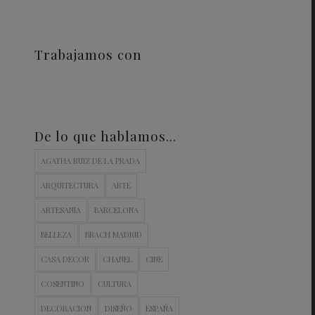
Trabajamos con
De lo que hablamos…
AGATHA RUIZ DE LA PRADA
ARQUITECTURA
ARTE
ARTESANIA
BARCELONA
BELLEZA
BRACH MADRID
CASA DECOR
CHANEL
CINE
COSENTINO
CULTURA
DECORACION
DISEÑO
ESPAÑA