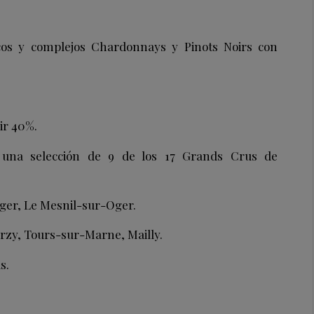
cos y complejos Chardonnays y Pinots Noirs con
ir 40%.
 una selección de 9 de los 17 Grands Crus de
ger, Le Mesnil-sur-Oger.
rzy, Tours-sur-Marne, Mailly.
s.