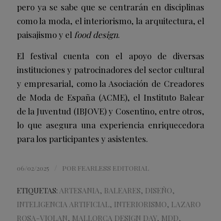
pero ya se sabe que se centrarán en disciplinas
como la moda, el interiorismo, la arquitectura, el
paisajismo y el
food design
.
El festival cuenta con el apoyo de diversas
instituciones y patrocinadores del sector cultural
y empresarial, como la Asociación de Creadores
de Moda de España (ACME), el Instituto Balear
de la Juventud (IBJOVE) y Cosentino, entre otros,
lo que asegura una experiencia enriquecedora
para los participantes y asistentes.
/
06/02/2025
POR
FEARLESS EDITORIAL
ETIQUETAS:
ARTESANIA
,
BALEARES
,
DISEÑO
,
INTELIGENCIA ARTIFICIAL
,
INTERIORISMO
,
LAZARO
ROSA-VIOLAN
,
MALLORCA DESIGN DAY
,
MDD
,