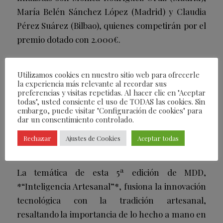
María Belén Sánchez López (Madrid) y Claudia
Pérez Suárez (Bilbao), quienes competirán por el
premio dotado con 2.000€.
Premio Nacional de Paisajismo
Utilizamos cookies en nuestro sitio web para ofrecerle
la experiencia más relevante al recordar sus
Este premio sigue abierto hasta el 20 de febrero,
preferencias y visitas repetidas. Al hacer clic en "Aceptar
y su convocatoria está dirigida a todos aquellos
todas", usted consiente el uso de TODAS las cookies. Sin
embargo, puede visitar "Configuración de cookies" para
interesados en el diseño de paisajes.
dar un consentimiento controlado.
Rechazar
Ajustes de Cookies
Aceptar todas
«Inteligencia artesanal»: La temática de
la 5ª edición
La temática de esta 5ª edición de MDD,
*“Inteligencia Artesanal”*, fusiona la innovación
tecnológica con la tradición artesanal,
resaltando la importancia de lo hecho a mano en