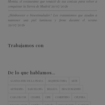
Montia, el restaurante que renació de sus cenizas para volver a
29/07/2026
conquistar la Sierra de Madrid
¿Skinbooster o bioestimulador? Los tratamientos que ayudan a
mantener una piel luminosa y firme durante el verano
29/07/2026
Trabajamos con
De lo que hablamos…
AGATHA RUIZ DE LA PRADA
ARQUITECTURA
ARTE
ARTESANIA
BARCELONA
BELLEZA
BRACH MADRID
CASA DECOR
CHANEL
CINE
COSENTINO
CULTURA