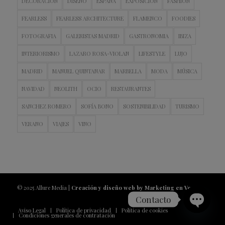
DECORACION
DISEÑO
ESPAÑA
EXPOSICIÓN
FASHION
FEARLESS
FEARLESS ARCHITECTURE
FLAMENCO
FOODIES
FOTOGRAFIA
GALERISTAS MADRID
GASTRONOMIA
IBIZA
INTERIORISMO
LAZARO ROSA-VIOLAN
LIFESTYLE
LUJO
MADRID
MANUEL QUINTANAR
MARBELLA
MODA
MÚSICA
NAVIDAD
NEOLITH
OCIO
RESTAURANTES
SANCHEZ ROMERO
SOFÍA BONO
SOSTENIBILIDAD
TURISMO
VERANO
VIAJES
VINO
© 2025 Allure Media |
Creación y diseño web by Marketing en Vena
Contacto
Aviso Legal
Política de privacidad
Política de cookies
Condiciones generales de contratación
Open
chaty