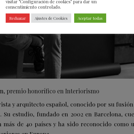
visitar "Configuración de cookies" para dar un
consentimiento controlado.
Rechazar
Ajustes de Cookies
Aceptar todas
án
, premio honorífico en Interiorismo
ista y arquitecto español, conocido por su fusión 
 Su estudio, fundado en 2002 en Barcelona, cu
n más de 40 países y ha sido reconocido como 
teriores en Europa.