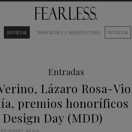
REVISTAS
MANOS DE LA ARQUITECTURA
NOTICIAS
Entradas
Verino, Lázaro Rosa-Vio
ía, premios honoríficos
 Design Day (MDD)
ERIORISMO
,
MODA