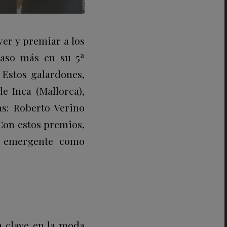
ver y premiar a los
paso más en su 5ª
 Estos galardones,
e Inca (Mallorca),
as: Roberto Verino
 Con estos premios,
o emergente como
a clave en la moda