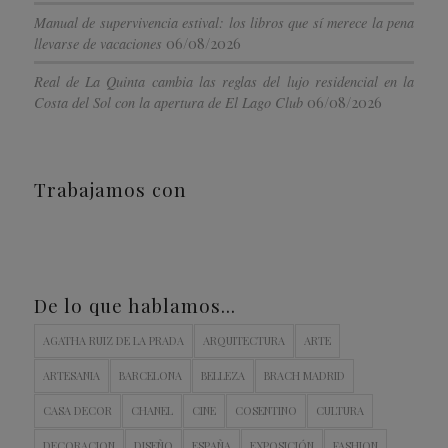
Manual de supervivencia estival: los libros que sí merece la pena
06/08/2026
llevarse de vacaciones
Real de La Quinta cambia las reglas del lujo residencial en la
06/08/2026
Costa del Sol con la apertura de El Lago Club
Trabajamos con
De lo que hablamos…
AGATHA RUIZ DE LA PRADA
ARQUITECTURA
ARTE
ARTESANIA
BARCELONA
BELLEZA
BRACH MADRID
CASA DECOR
CHANEL
CINE
COSENTINO
CULTURA
DECORACION
DISEÑO
ESPAÑA
EXPOSICIÓN
FASHION