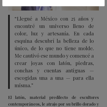
“Llegué a México con 25 años y
encontré un universo lleno de
color, luz y artesanía. En cada
esquina descubrí la belleza de lo
único, de lo que no tiene molde.
Me cautivó ese mundo y comencé a
crear joyas con latón, piedras,
conchas y cuentas antiguas —
escogidas una a una — para ella
misma.”
El latón, material predilecto de escultores
contemporáneos, le atrajo por su brillo dorado y