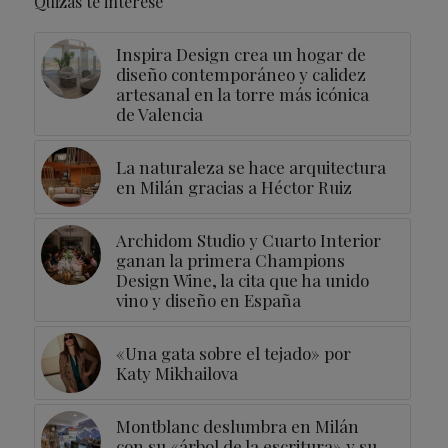
Quizás te interese
Inspira Design crea un hogar de
diseño contemporáneo y calidez
artesanal en la torre más icónica
de Valencia
La naturaleza se hace arquitectura
en Milán gracias a Héctor Ruiz
Archidom Studio y Cuarto Interior
ganan la primera Champions
Design Wine, la cita que ha unido
vino y diseño en España
«Una gata sobre el tejado» por
Katy Mikhailova
Montblanc deslumbra en Milán
con su «árbol de la escritura» y su