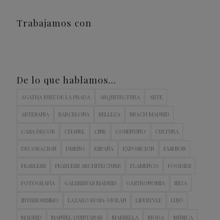
Trabajamos con
De lo que hablamos…
AGATHA RUIZ DE LA PRADA
ARQUITECTURA
ARTE
ARTESANIA
BARCELONA
BELLEZA
BRACH MADRID
CASA DECOR
CHANEL
CINE
COSENTINO
CULTURA
DECORACION
DISEÑO
ESPAÑA
EXPOSICIÓN
FASHION
FEARLESS
FEARLESS ARCHITECTURE
FLAMENCO
FOODIES
FOTOGRAFIA
GALERISTAS MADRID
GASTRONOMIA
IBIZA
INTERIORISMO
LAZARO ROSA-VIOLAN
LIFESTYLE
LUJO
MADRID
MANUEL QUINTANAR
MARBELLA
MODA
MÚSICA