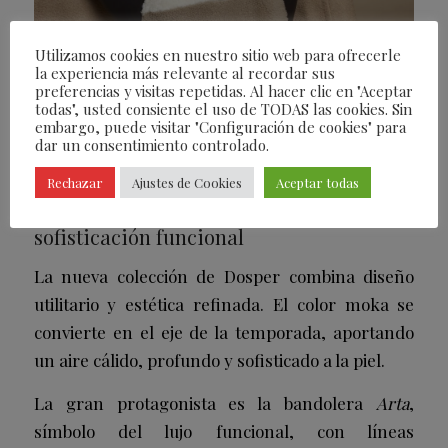
Utilizamos cookies en nuestro sitio web para ofrecerle
la experiencia más relevante al recordar sus
preferencias y visitas repetidas. Al hacer clic en "Aceptar
todas", usted consiente el uso de TODAS las cookies. Sin
embargo, puede visitar "Configuración de cookies" para
dar un consentimiento controlado.
Rechazar
Ajustes de Cookies
Aceptar todas
Capsule Collection Otoño/Invierno 2025:
sofisticación funcional
La nueva colección de Dosper combina diseño
utilitario y estética refinada. El color moka se
convierte en el eje de la temporada, aportando
un aire cálido, profundo y sofisticado a la piel.
La gran protagonista es la bandolera
Arta
,
símbolo del lujo funcional, con líneas