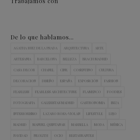
Trabajamos con
De lo que hablamos…
AGATHA RUIZ DE LA PRADA
ARQUITECTURA
ARTE
ARTESANIA
BARCELONA
BELLEZA
BRACH MADRID
CASA DECOR
CHANEL
CINE
COSENTINO
CULTURA
DECORACION
DISEÑO
ESPAÑA
EXPOSICIÓN
FASHION
FEARLESS
FEARLESS ARCHITECTURE
FLAMENCO
FOODIES
FOTOGRAFIA
GALERISTAS MADRID
GASTRONOMIA
IBIZA
INTERIORISMO
LAZARO ROSA-VIOLAN
LIFESTYLE
LUJO
MADRID
MANUEL QUINTANAR
MARBELLA
MODA
MÚSICA
NAVIDAD
NEOLITH
OCIO
RESTAURANTES