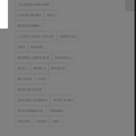
GALERISTAS MADRID
GASTRONOMIA
IBIZA
INTERIORISMO
LAZARO ROSA-VIOLAN
LIFESTYLE
LUJO
MADRID
MANUEL QUINTANAR
MARBELLA
MODA
MÚSICA
NAVIDAD
NEOLITH
OCIO
RESTAURANTES
SANCHEZ ROMERO
SOFÍA BONO
SOSTENIBILIDAD
TURISMO
VERANO
VIAJES
VINO