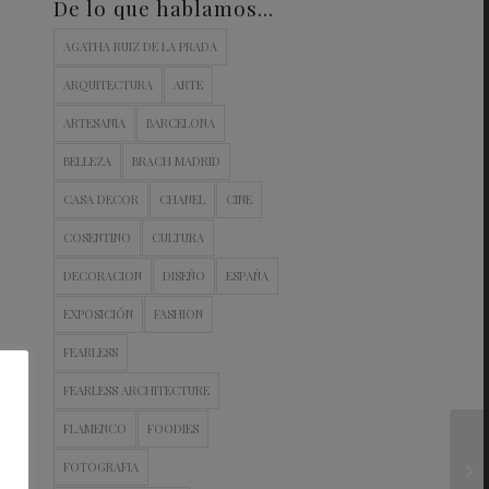
De lo que hablamos…
AGATHA RUIZ DE LA PRADA
ARQUITECTURA
ARTE
ARTESANIA
BARCELONA
BELLEZA
BRACH MADRID
CASA DECOR
CHANEL
CINE
COSENTINO
CULTURA
DECORACION
DISEÑO
ESPAÑA
EXPOSICIÓN
FASHION
FEARLESS
FEARLESS ARCHITECTURE
FLAMENCO
FOODIES
FOTOGRAFIA