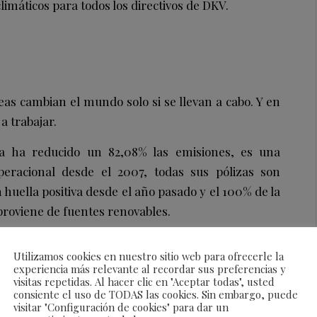
climáticos para todos los directivos de DKV.
as cambian el mundo solo si se llevan a cabo. Y en
 trabajar.
a ha reducido un 82,08% las emisiones, es una
racional desde el 2007, todas sus pólizas son
huella positiva desde el año pasado y el 100% de la
proviene de fuentes renovables.
Utilizamos cookies en nuestro sitio web para ofrecerle la
experiencia más relevante al recordar sus preferencias y
visitas repetidas. Al hacer clic en "Aceptar todas", usted
consiente el uso de TODAS las cookies. Sin embargo, puede
visitar "Configuración de cookies" para dar un