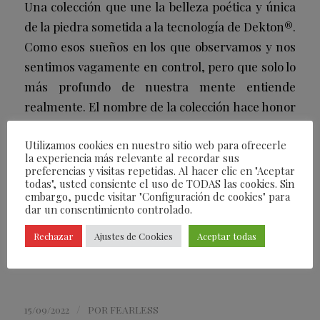
Una colección que une la belleza poética y única
de la piedra sometida a la tecnología de Dekton®.
Como esos sueños en los que observamos y nos
sentimos vagamente en control, pero que solo lo
más profundo de nuestra mente entiende
realmente. El nombre de la colección hace honor
a la fastuosa inspiración de los dos mundos
Utilizamos cookies en nuestro sitio web para ofrecerle
expresados a través de colores marmoleados
la experiencia más relevante al recordar sus
diseñados para cautivar nuestros ojos e insuflar
preferencias y visitas repetidas. Al hacer clic en "Aceptar
todas", usted consiente el uso de TODAS las cookies. Sin
a cualquier espacio una sensación que
embargo, puede visitar "Configuración de cookies" para
entendemos, pero que no podemos explicar.
dar un consentimiento controlado.
Rechazar
Ajustes de Cookies
Aceptar todas
/
15/09/2022
POR
FEARLESS