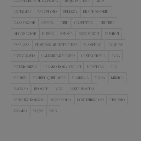
AGATHA RUIZ DE LA PRADA
ARQUITECTURA
ARTE
ARTESANIA
BARCELONA
BELLEZA
BRACH MADRID
CASA DECOR
CHANEL
CINE
COSENTINO
CULTURA
DECORACION
DISEÑO
ESPAÑA
EXPOSICIÓN
FASHION
FEARLESS
FEARLESS ARCHITECTURE
FLAMENCO
FOODIES
FOTOGRAFIA
GALERISTAS MADRID
GASTRONOMIA
IBIZA
INTERIORISMO
LAZARO ROSA-VIOLAN
LIFESTYLE
LUJO
MADRID
MANUEL QUINTANAR
MARBELLA
MODA
MÚSICA
NAVIDAD
NEOLITH
OCIO
RESTAURANTES
SANCHEZ ROMERO
SOFÍA BONO
SOSTENIBILIDAD
TURISMO
VERANO
VIAJES
VINO