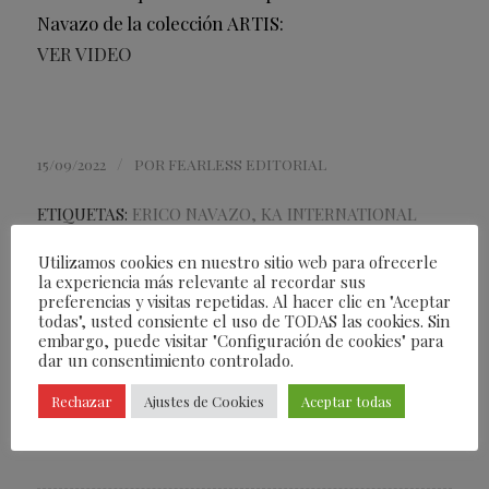
Navazo de la colección ARTIS:
VER VIDEO
/
15/09/2022
POR
FEARLESS EDITORIAL
ETIQUETAS:
ERICO NAVAZO
,
KA INTERNATIONAL
Utilizamos cookies en nuestro sitio web para ofrecerle
Compartir esta entrada
la experiencia más relevante al recordar sus
preferencias y visitas repetidas. Al hacer clic en "Aceptar
todas", usted consiente el uso de TODAS las cookies. Sin
embargo, puede visitar "Configuración de cookies" para
dar un consentimiento controlado.
Rechazar
Ajustes de Cookies
Aceptar todas