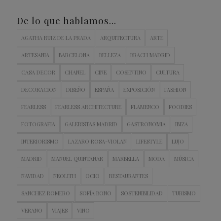
De lo que hablamos…
AGATHA RUIZ DE LA PRADA
ARQUITECTURA
ARTE
ARTESANIA
BARCELONA
BELLEZA
BRACH MADRID
CASA DECOR
CHANEL
CINE
COSENTINO
CULTURA
DECORACION
DISEÑO
ESPAÑA
EXPOSICIÓN
FASHION
FEARLESS
FEARLESS ARCHITECTURE
FLAMENCO
FOODIES
FOTOGRAFIA
GALERISTAS MADRID
GASTRONOMIA
IBIZA
INTERIORISMO
LAZARO ROSA-VIOLAN
LIFESTYLE
LUJO
MADRID
MANUEL QUINTANAR
MARBELLA
MODA
MÚSICA
NAVIDAD
NEOLITH
OCIO
RESTAURANTES
SANCHEZ ROMERO
SOFÍA BONO
SOSTENIBILIDAD
TURISMO
VERANO
VIAJES
VINO