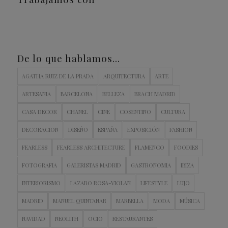
De lo que hablamos…
AGATHA RUIZ DE LA PRADA
ARQUITECTURA
ARTE
ARTESANIA
BARCELONA
BELLEZA
BRACH MADRID
CASA DECOR
CHANEL
CINE
COSENTINO
CULTURA
DECORACION
DISEÑO
ESPAÑA
EXPOSICIÓN
FASHION
FEARLESS
FEARLESS ARCHITECTURE
FLAMENCO
FOODIES
FOTOGRAFIA
GALERISTAS MADRID
GASTRONOMIA
IBIZA
INTERIORISMO
LAZARO ROSA-VIOLAN
LIFESTYLE
LUJO
MADRID
MANUEL QUINTANAR
MARBELLA
MODA
MÚSICA
NAVIDAD
NEOLITH
OCIO
RESTAURANTES