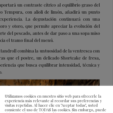
ortará un contraste cítrico al equilibrio graso del
o Tempura, con alioli de limón, añadirá un punto
experiencia. La degustación continuará con una
toro y otoro, que permite apreciar la evolución del
corte del pescado, antes de dar paso a una sopa miso
cia el tramo final del menú.
 Handroll combina la untuosidad de la ventresca con
tras que el postre, un delicado Shortcake de fresa,
eriencia que busca equilibrar intensidad, técnica y
o.
Utilizamos cookies en nuestro sitio web para ofrecerle la
experiencia más relevante al recordar sus preferencias y
visitas repetidas. Al hacer clic en "Aceptar todas", usted
consiente el uso de TODAS las cookies. Sin embargo, puede