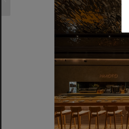
Alejandra Pombo
reinventan el inodoro...