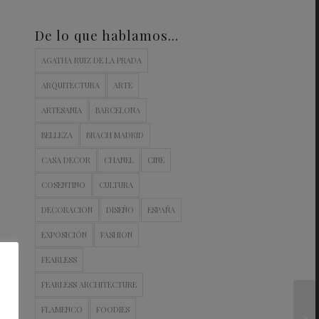
De lo que hablamos…
AGATHA RUIZ DE LA PRADA
ARQUITECTURA
ARTE
ARTESANIA
BARCELONA
BELLEZA
BRACH MADRID
CASA DECOR
CHANEL
CINE
COSENTINO
CULTURA
DECORACION
DISEÑO
ESPAÑA
EXPOSICIÓN
FASHION
FEARLESS
FEARLESS ARCHITECTURE
FLAMENCO
FOODIES