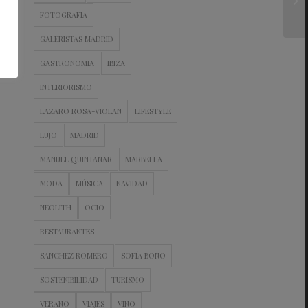
FOTOGRAFIA
GALERISTAS MADRID
GASTRONOMIA
IBIZA
INTERIORISMO
LAZARO ROSA-VIOLAN
LIFESTYLE
LUJO
MADRID
MANUEL QUINTANAR
MARBELLA
MODA
MÚSICA
NAVIDAD
NEOLITH
OCIO
RESTAURANTES
SANCHEZ ROMERO
SOFÍA BONO
SOSTENIBILIDAD
TURISMO
VERANO
VIAJES
VINO