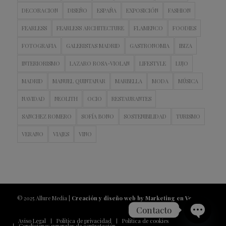
DECORACION
DISEÑO
ESPAÑA
EXPOSICIÓN
FASHION
FEARLESS
FEARLESS ARCHITECTURE
FLAMENCO
FOODIES
FOTOGRAFIA
GALERISTAS MADRID
GASTRONOMIA
IBIZA
INTERIORISMO
LAZARO ROSA-VIOLAN
LIFESTYLE
LUJO
MADRID
MANUEL QUINTANAR
MARBELLA
MODA
MÚSICA
NAVIDAD
NEOLITH
OCIO
RESTAURANTES
SANCHEZ ROMERO
SOFÍA BONO
SOSTENIBILIDAD
TURISMO
VERANO
VIAJES
VINO
© 2025 Allure Media |
Creación y diseño web by Marketing en Vena
Contacto
Aviso Legal
Política de privacidad
Política de cookies
Condiciones generales de contratación