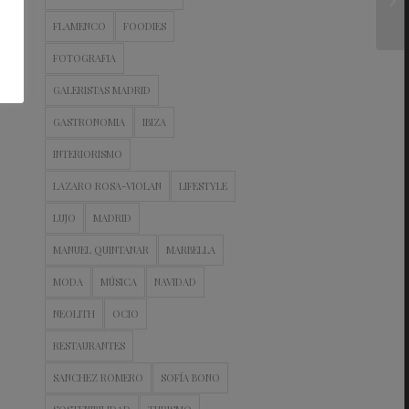
FLAMENCO
FOODIES
FOTOGRAFIA
GALERISTAS MADRID
GASTRONOMIA
IBIZA
INTERIORISMO
LAZARO ROSA-VIOLAN
LIFESTYLE
LUJO
MADRID
MANUEL QUINTANAR
MARBELLA
MODA
MÚSICA
NAVIDAD
NEOLITH
OCIO
RESTAURANTES
SANCHEZ ROMERO
SOFÍA BONO