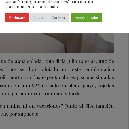
visitar "Configuración de cookies" para dar un
consentimiento controlado.
Rechazar
Ajustes de Cookies
Aceptar todas
que de agua salada -que diría
Julio Iglesias
, uno de
tres que se han alojado en este emblemático
oli cuenta con dos espectaculares piscinas situadas
 completísimo SPA ubicado en plena playa, bajo las
afana por mimarnos mañana y tarde.
u rutina ni en vacaciones? Junto al SPA también
 mar, por supuesto.