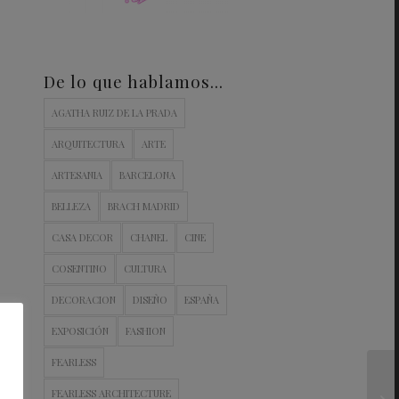
De lo que hablamos…
AGATHA RUIZ DE LA PRADA
ARQUITECTURA
ARTE
ARTESANIA
BARCELONA
BELLEZA
BRACH MADRID
CASA DECOR
CHANEL
CINE
COSENTINO
CULTURA
DECORACION
DISEÑO
ESPAÑA
EXPOSICIÓN
FASHION
FEARLESS
FEARLESS ARCHITECTURE