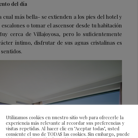
nto del día
a cual más bella- se extienden a los pies del hotel y
e escalones o tomar el ascensor desde tu habitación
Muy cerca de Villajoyosa, pero lo suficientemente
ácter íntimo, disfrutar de sus aguas cristalinas es
 sentidos.
Utilizamos cookies en nuestro sitio web para ofrecerle la
experiencia más relevante al recordar sus preferencias y
visitas repetidas. Al hacer clic en "Aceptar todas", usted
consiente el uso de TODAS las cookies. Sin embargo, puede