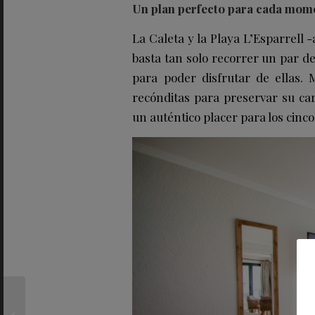
Un plan perfecto para cada mome
La Caleta y la Playa L’Esparrell -
basta tan solo recorrer un par d
para poder disfrutar de ellas. 
recónditas para preservar su car
un auténtico placer para los cinco
CAN, la cita del arte
durante el verano en