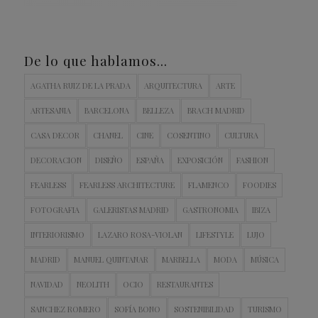
De lo que hablamos…
AGATHA RUIZ DE LA PRADA
ARQUITECTURA
ARTE
ARTESANIA
BARCELONA
BELLEZA
BRACH MADRID
CASA DECOR
CHANEL
CINE
COSENTINO
CULTURA
DECORACION
DISEÑO
ESPAÑA
EXPOSICIÓN
FASHION
FEARLESS
FEARLESS ARCHITECTURE
FLAMENCO
FOODIES
FOTOGRAFIA
GALERISTAS MADRID
GASTRONOMIA
IBIZA
INTERIORISMO
LAZARO ROSA-VIOLAN
LIFESTYLE
LUJO
MADRID
MANUEL QUINTANAR
MARBELLA
MODA
MÚSICA
NAVIDAD
NEOLITH
OCIO
RESTAURANTES
SANCHEZ ROMERO
SOFÍA BONO
SOSTENIBILIDAD
TURISMO