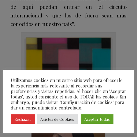
de aquí puedan entrar en el circuito
internacional y que los de fuera sean más
conocidos en nuestro país”.
Utilizamos cookies en nuestro sitio web para ofrecerle
la experiencia más relevante al recordar sus
preferencias y visitas repetidas. Al hacer clic en "Aceptar
todas", usted consiente el uso de TODAS las cookies. Sin
embargo, puede visitar "Configuración de cookies" para
Gaa Gallery Russell Tyler
dar un consentimiento controlado.
Rechazar
Ajustes de Cookies
Aceptar todas