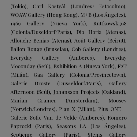
(Tokio), Carl Kostyál (Londres/ Estocolmo),
WOAW Gallery (Hong Kong), M+B (Los Ángeles),
1969 Gallery (Nueva York), Ruttkowski;68
(Colonia/Duseldorf/París), Dio Horia (Atenas),
Allouche Benias (Atenas), Août Gallery (Beirut),
Ballon Rouge (Bruselas), Cob Gallery (Londres),
Everyday Gallery (Amberes), Everyday
Mooonday (Seúl), Exhibition A (Nueva York), F2T
(Milán), Gaa Gallery (Colonia/Provincetown),
Galerie Droste (Düsseldorf/París), Gallery
Afternoon (Seúl), Johansson Projects (Oakland),
Marian Cramer (Amsterdam), Moosey
(Norwich/Londres), Plan X (Milán), Plus ONE +
Galerie Sofie Van de Velde (Amberes), Romero
Paprocki (París), Seasons LA (Los Ángeles),
Septieme Gallery (París), Stems Gallery