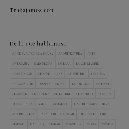
Trabajamos con
De lo que hablamos…
AGATHA RUIZ DE LA PRADA
ARQUITECTURA
ARTE
ARTESANIA
BARCELONA
BELLEZA
BRACH MADRID
CASA DECOR
CHANEL
CINE
COSENTINO
CULTURA
DECORACION
DISEÑO
ESPAÑA
EXPOSICIÓN
FASHION
FEARLESS
FEARLESS ARCHITECTURE
FLAMENCO
FOODIES
FOTOGRAFIA
GALERISTAS MADRID
GASTRONOMIA
IBIZA
INTERIORISMO
LAZARO ROSA-VIOLAN
LIFESTYLE
LUJO
MADRID
MANUEL QUINTANAR
MARBELLA
MODA
MÚSICA