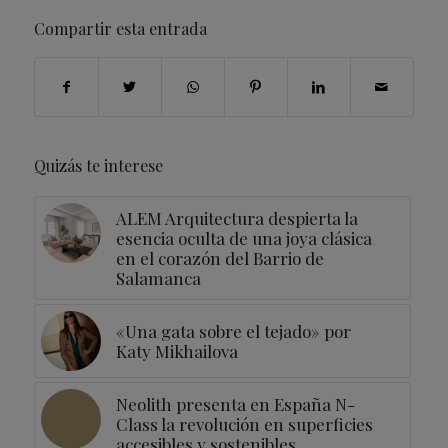
Compartir esta entrada
Quizás te interese
ALEM Arquitectura despierta la
esencia oculta de una joya clásica
en el corazón del Barrio de
Salamanca
«Una gata sobre el tejado» por
Katy Mikhailova
Neolith presenta en España N-
Class la revolución en superficies
accesibles y sostenibles