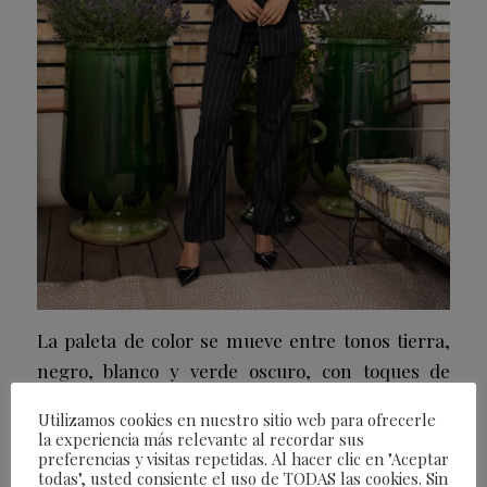
La paleta de color se mueve entre tonos tierra,
negro, blanco y verde oscuro, con toques de
dorado brillante que aportan un guiño de
Utilizamos cookies en nuestro sitio web para ofrecerle
opulencia y referencias al universo art déco,
la experiencia más relevante al recordar sus
preferencias y visitas repetidas. Al hacer clic en "Aceptar
acentuando la dimensión decorativa y luminosa
todas", usted consiente el uso de TODAS las cookies. Sin