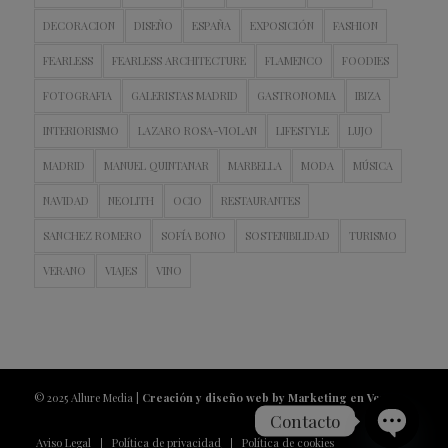
DECORACION
DISEÑO
ESPAÑA
EXPOSICIÓN
FASHION
FEARLESS
FEARLESS ARCHITECTURE
FLAMENCO
FOODIES
FOTOGRAFIA
GALERISTAS MADRID
GASTRONOMIA
IBIZA
INTERIORISMO
LAZARO ROSA-VIOLAN
LIFESTYLE
LUJO
MADRID
MANUEL QUINTANAR
MARBELLA
MODA
MÚSICA
NAVIDAD
NEOLITH
OCIO
RESTAURANTES
SANCHEZ ROMERO
SOFÍA BONO
SOSTENIBILIDAD
TURISMO
VERANO
VIAJES
VINO
© 2025 Allure Media |
Creación y diseño web by Marketing en Vena
Contacto
Aviso Legal
Política de privacidad
Política de cookies