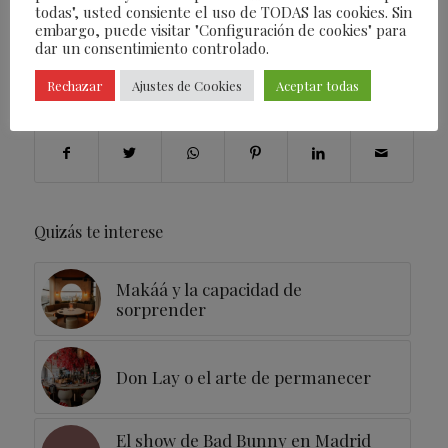
todas", usted consiente el uso de TODAS las cookies. Sin
ETIQUETAS:
MADRID
,
MODA
,
SOSTENIBILIDAD
,
embargo, puede visitar "Configuración de cookies" para
TINTOREMUS
dar un consentimiento controlado.
Rechazar
Ajustes de Cookies
Aceptar todas
Compartir esta entrada
Quizás te interese
Makáá y la capacidad de
sorprender
Don Lay o el arte de permanecer
El show de Bad Bunny en Madrid