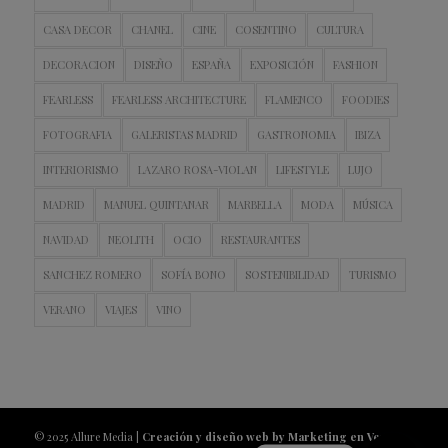
CASA DECOR
CHANEL
CINE
COSENTINO
CULTURA
DECORACION
DISEÑO
ESPAÑA
EXPOSICIÓN
FASHION
FEARLESS
FEARLESS ARCHITECTURE
FLAMENCO
FOODIES
FOTOGRAFIA
GALERISTAS MADRID
GASTRONOMIA
IBIZA
INTERIORISMO
LAZARO ROSA-VIOLAN
LIFESTYLE
LUJO
MADRID
MANUEL QUINTANAR
MARBELLA
MODA
MÚSICA
NAVIDAD
NEOLITH
OCIO
RESTAURANTES
SANCHEZ ROMERO
SOFÍA BONO
SOSTENIBILIDAD
TURISMO
VERANO
VIAJES
VINO
© 2025 Allure Media |
Creación y diseño web by Marketing en Vena