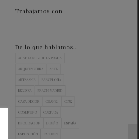
Trabajamos con
De lo que hablamos…
AGATHA RUIZ DE LA PRADA
ARQUITECTURA
ARTE
ARTESANIA
BARCELONA
BELLEZA
BRACH MADRID
CASA DECOR
CHANEL
CINE
COSENTINO
CULTURA
DECORACION
DISEÑO
ESPAÑA
EXPOSICIÓN
FASHION