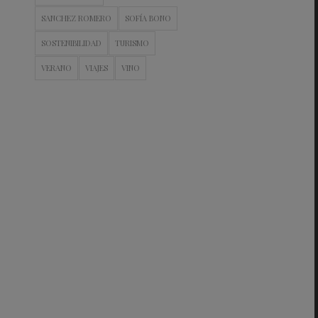
SANCHEZ ROMERO
SOFÍA BONO
SOSTENIBILIDAD
TURISMO
VERANO
VIAJES
VINO