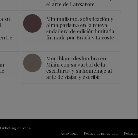
el arte de Lanzarote
a su
Minimalismo, sofisticación y
l
alma parisina en la nueva
sudadera de edición limitada
entre
firmada por Brach y Lacoste
Montblanc deslumbra en
un
Milán con su «árbol de la
ic
escritura» y su homenaje al
arte de viajar y escribir
Marketing en Vena
Aviso Legal
Política de privacidad
Política 