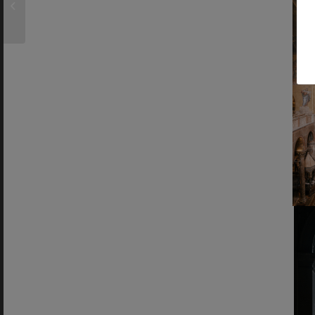
‘papas’ del Barrio de
Salamanca...