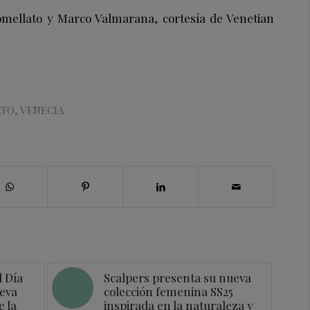
Pomellato y Marco Valmarana, cortesía de Venetian
ATO
,
VENECIA
 Día
Scalpers presenta su nueva
ueva
colección femenina SS25
 la
inspirada en la naturaleza y