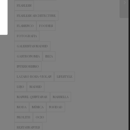
FEARLESS
FEARLESS ARCHITECTURE
FLAMENCO
FOODIES
FOTOGRAFIA
GALERISTAS MADRID
GASTRONOMIA
IBIZA
INTERIORISMO
LAZARO ROSA-VIOLAN
LIFESTYLE
LUJO
MADRID
MANUEL QUINTANAR
MARBELLA
MODA
MÚSICA
NAVIDAD
NEOLITH
OCIO
RESTAURANTES