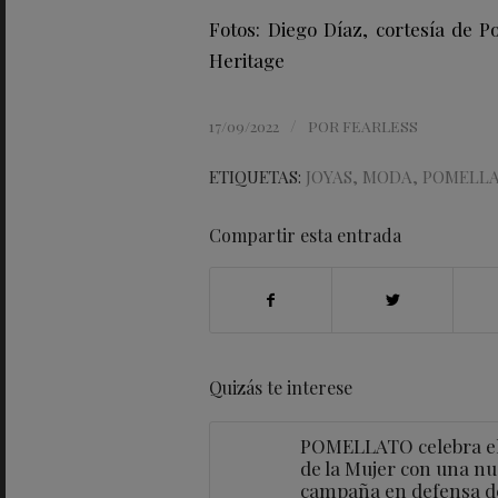
Fotos: Diego Díaz, cortesía de 
Heritage
/
17/09/2022
POR
FEARLESS
ETIQUETAS:
JOYAS
,
MODA
,
POMELL
Compartir esta entrada
Quizás te interese
POMELLATO celebra el
de la Mujer con una n
campaña en defensa de