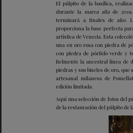
El púlpito de la basílica, reali
durante la
marea alta
de 2019
terminará a finales de año. L
proporciona la base perfecta pa
artística de Venecia. Esta colecci
una en oro rosa con piedra de pó
con piedra de pórfido verde y t
fielmente la ancestral línea de d
piedras y sus biseles de oro, que s
artesanal milanesa de Pomellat
edición limitada.
Aquí una selección de fotos del pr
de la restauración del púlpito de 