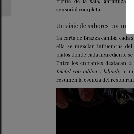
frente de la sala, garantizand
detrás de Manero: «Si
sensorial completa.
no amas lo...
Un viaje de sabores por me
La carta de Brazza cambia cada s
ella se mezclan influencias de
platos donde cada ingrediente s
Entre los entrantes destacan e
falafel con tahina y labneh
, o u
resumen la esencia del restaurante