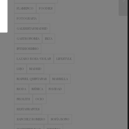
FLAMENCO
FOODIES
FOTOGRAFIA
GALERISTAS MADRID
GASTRONOMIA
IBIZA
INTERIORISMO
LAZARO ROSA-VIOLAN
LIFESTYLE
LUJO
MADRID
MANUEL QUINTANAR
MARBELLA
MODA
MÚSICA
NAVIDAD
NEOLITH
OCIO
RESTAURANTES
SANCHEZ ROMERO
SOFÍA BONO