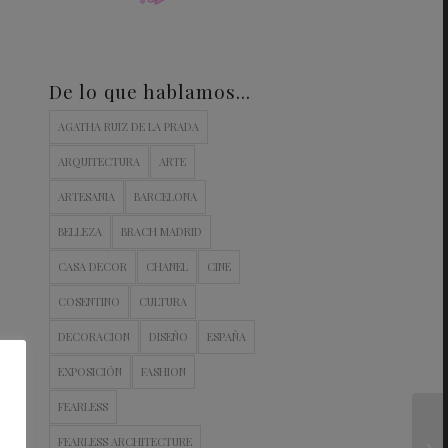
De lo que hablamos…
AGATHA RUIZ DE LA PRADA
ARQUITECTURA
ARTE
ARTESANIA
BARCELONA
BELLEZA
BRACH MADRID
CASA DECOR
CHANEL
CINE
COSENTINO
CULTURA
DECORACION
DISEÑO
ESPAÑA
EXPOSICIÓN
FASHION
FEARLESS
FEARLESS ARCHITECTURE