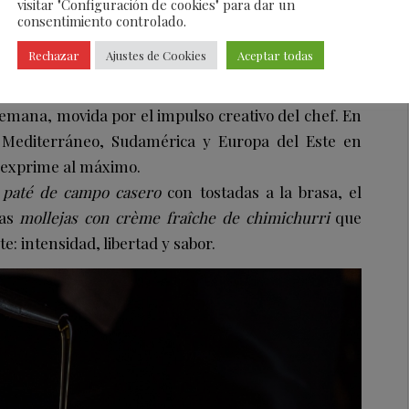
o que cada visita se viva como una experiencia
visitar "Configuración de cookies" para dar un
consentimiento controlado.
Rechazar
Ajustes de Cookies
Aceptar todas
dio mundo
emana, movida por el impulso creativo del chef. En
l Mediterráneo, Sudamérica y Europa del Este en
e exprime al máximo.
l
paté de campo casero
con tostadas a la brasa, el
nas
mollejas con crème fraîche de chimichurri
que
: intensidad, libertad y sabor.