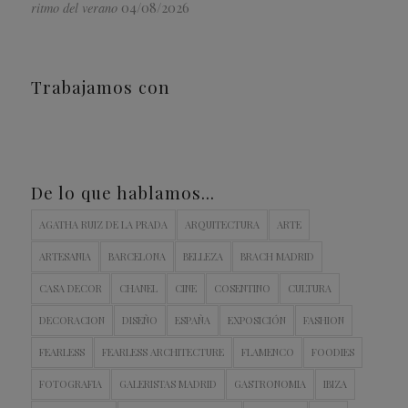
04/08/2026
ritmo del verano
Trabajamos con
De lo que hablamos…
AGATHA RUIZ DE LA PRADA
ARQUITECTURA
ARTE
ARTESANIA
BARCELONA
BELLEZA
BRACH MADRID
CASA DECOR
CHANEL
CINE
COSENTINO
CULTURA
DECORACION
DISEÑO
ESPAÑA
EXPOSICIÓN
FASHION
FEARLESS
FEARLESS ARCHITECTURE
FLAMENCO
FOODIES
FOTOGRAFIA
GALERISTAS MADRID
GASTRONOMIA
IBIZA