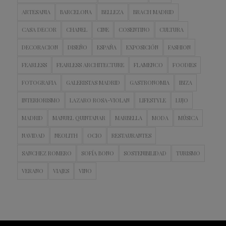
ARTESANIA
BARCELONA
BELLEZA
BRACH MADRID
CASA DECOR
CHANEL
CINE
COSENTINO
CULTURA
DECORACION
DISEÑO
ESPAÑA
EXPOSICIÓN
FASHION
FEARLESS
FEARLESS ARCHITECTURE
FLAMENCO
FOODIES
FOTOGRAFIA
GALERISTAS MADRID
GASTRONOMIA
IBIZA
INTERIORISMO
LAZARO ROSA-VIOLAN
LIFESTYLE
LUJO
MADRID
MANUEL QUINTANAR
MARBELLA
MODA
MÚSICA
NAVIDAD
NEOLITH
OCIO
RESTAURANTES
SANCHEZ ROMERO
SOFÍA BONO
SOSTENIBILIDAD
TURISMO
VERANO
VIAJES
VINO