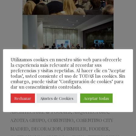
Utilizamos cookies en nuestro sitio web para ofrecerle
la experiencia más relevante al recordar sus
preferencias y visitas repetidas. Al hacer clic en "Aceptar
todas", usted consiente el uso de TODAS las cookies. Sin
embargo, puede visitar "Configuración de cookies" para
dar un consentimiento controlado.
/
09/02/2023
POR
FEARLESS
Rechazar
Ajustes de Cookies
Aceptar todas
ETIQUETAS:
ALEJANDRA POMBO
,
ARCHITECTURE
,
ARCHITECTURE & FOODIES
,
ARQUITECTURA
,
AZOTEA GRUPO
,
COSENTINO
,
COSENTINO CITY
MADRID
,
DECORACION
,
FISMULER
,
FOODIES
,