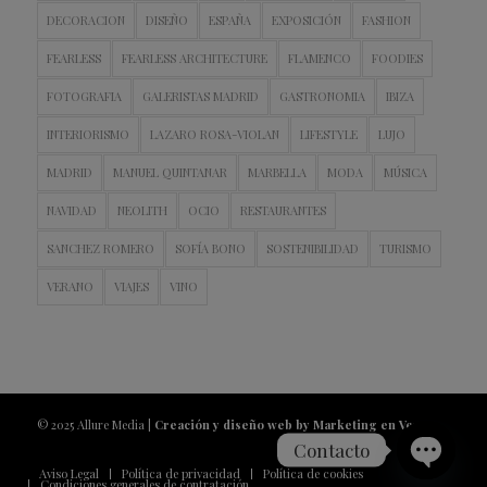
DECORACION
DISEÑO
ESPAÑA
EXPOSICIÓN
FASHION
FEARLESS
FEARLESS ARCHITECTURE
FLAMENCO
FOODIES
FOTOGRAFIA
GALERISTAS MADRID
GASTRONOMIA
IBIZA
INTERIORISMO
LAZARO ROSA-VIOLAN
LIFESTYLE
LUJO
MADRID
MANUEL QUINTANAR
MARBELLA
MODA
MÚSICA
NAVIDAD
NEOLITH
OCIO
RESTAURANTES
SANCHEZ ROMERO
SOFÍA BONO
SOSTENIBILIDAD
TURISMO
VERANO
VIAJES
VINO
© 2025 Allure Media |
Creación y diseño web by Marketing en Vena
Contacto
Aviso Legal
Política de privacidad
Política de cookies
Condiciones generales de contratación
Open