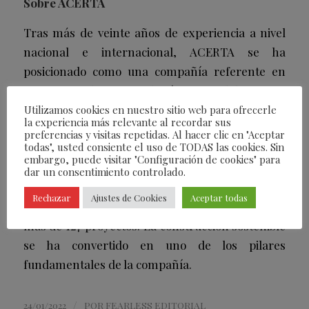
Sobre ACERTA
Tras más de veinte años
de experiencia a nivel
nacional e internacional, ACERTA se ha
posicionado como una compañía referente en
servicios de consultoría inmobiliaria y
construcción. Especializados en Project
Utilizamos cookies en nuestro sitio web para ofrecerle
la experiencia más relevante al recordar sus
Management, la compañía persigue encontrar
preferencias y visitas repetidas. Al hacer clic en "Aceptar
todas", usted consiente el uso de TODAS las cookies. Sin
las mejores soluciones para alcanzar los
embargo, puede visitar "Configuración de cookies" para
objetivos de costes, tiempo y calidad. Con sede en
dar un consentimiento controlado.
España, Francia, México, Colombia, Brasil y
Rechazar
Ajustes de Cookies
Aceptar todas
Argelia, en el último año ACERTA ha realizado
más de 127 proyectos. La construcción sostenible
se ha convertido en uno de los pilares
fundamentales de la compañía.
/
24/01/2022
POR
FEARLESS EDITORIAL