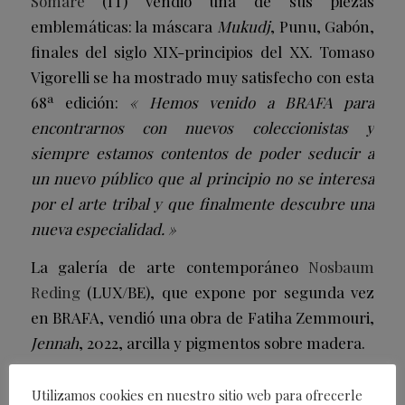
Somaré
(IT) vendió una de sus piezas
emblemáticas: la máscara
Mukudj
, Punu, Gabón,
finales del siglo XIX-principios del XX. Tomaso
Vigorelli se ha mostrado muy satisfecho con esta
68ª edición:
« Hemos venido a BRAFA para
encontrarnos con nuevos coleccionistas y
siempre estamos contentos de poder seducir a
un nuevo público que al principio no se interesa
por el arte tribal y que finalmente descubre una
nueva especialidad. »
La galería de arte contemporáneo
Nosbaum
Reding
(LUX/BE), que expone por segunda vez
en BRAFA, vendió una obra de Fatiha Zemmouri,
Jennah
, 2022, arcilla y pigmentos sobre madera.
La
Galeria Van den Bruinhorst
(NL),
Utilizamos cookies en nuestro sitio web para ofrecerle