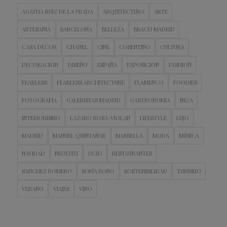
AGATHA RUIZ DE LA PRADA
ARQUITECTURA
ARTE
ARTESANIA
BARCELONA
BELLEZA
BRACH MADRID
CASA DECOR
CHANEL
CINE
COSENTINO
CULTURA
DECORACION
DISEÑO
ESPAÑA
EXPOSICIÓN
FASHION
FEARLESS
FEARLESS ARCHITECTURE
FLAMENCO
FOODIES
FOTOGRAFIA
GALERISTAS MADRID
GASTRONOMIA
IBIZA
INTERIORISMO
LAZARO ROSA-VIOLAN
LIFESTYLE
LUJO
MADRID
MANUEL QUINTANAR
MARBELLA
MODA
MÚSICA
NAVIDAD
NEOLITH
OCIO
RESTAURANTES
SANCHEZ ROMERO
SOFÍA BONO
SOSTENIBILIDAD
TURISMO
VERANO
VIAJES
VINO