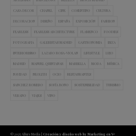
CASA DECOR
CHANEL
CINE
COSENTINO
CULTURA
DECORACION
DISEÑO
ESPAÑA
EXPOSICIÓN
FASHION
FEARLESS
FEARLESS ARCHITECTURE
FLAMENCO
FOODIES
FOTOGRAFIA
GALERISTAS MADRID
GASTRONOMIA
IBIZA
INTERIORISMO
LAZARO ROSA-VIOLAN
LIFESTYLE
LUJO
MADRID
MANUEL QUINTANAR
MARBELLA
MODA
MÚSICA
NAVIDAD
NEOLITH
OCIO
RESTAURANTES
SANCHEZ ROMERO
SOFÍA BONO
SOSTENIBILIDAD
TURISMO
VERANO
VIAJES
VINO
© 2025 Allure Media |
Creación y diseño web by Marketing en Vena