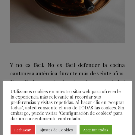
Y no es fácil. No es fácil defender la cocina
cantonesa auténtica durante más de veinte años.
No es fácil seguir siendo relevante en una ciudad
tan voraz como Madrid. No es fácil sobrevivir en
Utilizamos cookies en nuestro sitio web para ofrecerle
la experiencia más relevante al recordar sus
el Barrio de Salamanca, uno de los escenarios
preferencias y visitas repetidas. Al hacer clic en "Aceptar
más competitivos de Europa. Y, sin embargo, allí
todas", usted consiente el uso de TODAS las cookies. Sin
embargo, puede visitar "Configuración de cookies" para
sigue. Lleno. Siempre lleno. Quizá porque Don
dar un consentimiento controlado.
Lay no persigue tendencias. Persigue excelencia.
Rechazar
Ajustes de Cookies
Aceptar todas
La excelencia de unos dim sum elaborados