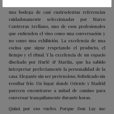
artesanalmente cada mañana. La excelencia de
una bodega de casi cuatrocientas referencias
cuidadosamente seleccionadas por Marco
Contreras Arellano, uno de esos profesionales
que entienden el vino como una conversación y
no como una exhibición. La excelencia de una
cocina que sigue respetando el producto, el
tiempo y el ritual. Y la excelencia de un espacio
diseñado por Hurlé & Martín, que ha sabido
interpretar perfectamente la personalidad de la
casa. Elegante sin ser pretencioso. Sofisticado sin
resultar frío. Un lugar donde Oriente y Madrid
parecen encontrarse a mitad de camino para
conversar tranquilamente durante horas.
Quizá por eso vuelvo. Porque Don Lay me