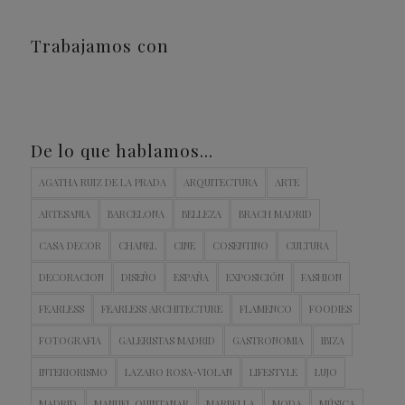
Trabajamos con
De lo que hablamos…
AGATHA RUIZ DE LA PRADA
ARQUITECTURA
ARTE
ARTESANIA
BARCELONA
BELLEZA
BRACH MADRID
CASA DECOR
CHANEL
CINE
COSENTINO
CULTURA
DECORACION
DISEÑO
ESPAÑA
EXPOSICIÓN
FASHION
FEARLESS
FEARLESS ARCHITECTURE
FLAMENCO
FOODIES
FOTOGRAFIA
GALERISTAS MADRID
GASTRONOMIA
IBIZA
INTERIORISMO
LAZARO ROSA-VIOLAN
LIFESTYLE
LUJO
MADRID
MANUEL QUINTANAR
MARBELLA
MODA
MÚSICA