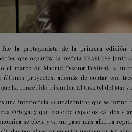
fue la protagonista de la primera edición 
oodies que organiza la revista FEARLESS junto
o el marco de Madrid Desing Festival, la inter
 últimos proyectos, además de contar con tres
 que ha concebido: Fismuler, El Cuartel del Mar y 
s una interiorista «camaleónica» que se formó 
ascua Ortega, y que concibe espacios cálidos y 
onómica se eleva y va un paso más allá. La reputa
icitadas por el sector en estos momentos. En el 