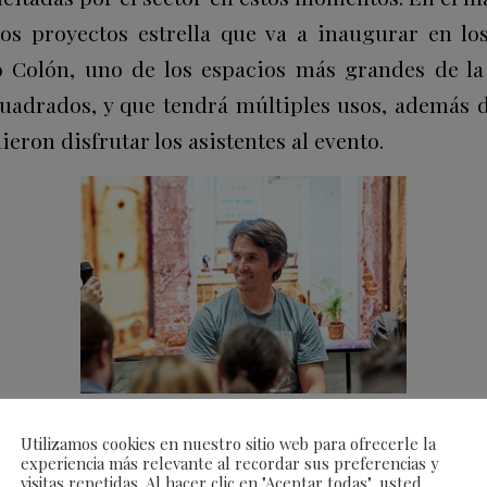
os proyectos estrella que va a inaugurar en l
 Colón, uno de los espacios más grandes de la 
uadrados, y que tendrá múltiples usos, además 
eron disfrutar los asistentes al evento.
smuler, acudió Nino Redruello, afamado chef y hos
Utilizamos cookies en nuestro sitio web para ofrecerle la
dirige el restaurante Fismuler, cuyo int
experiencia más relevante al recordar sus preferencias y
cibió Alejandra Pombo, y que pudo explicar de
visitas repetidas. Al hacer clic en "Aceptar todas", usted