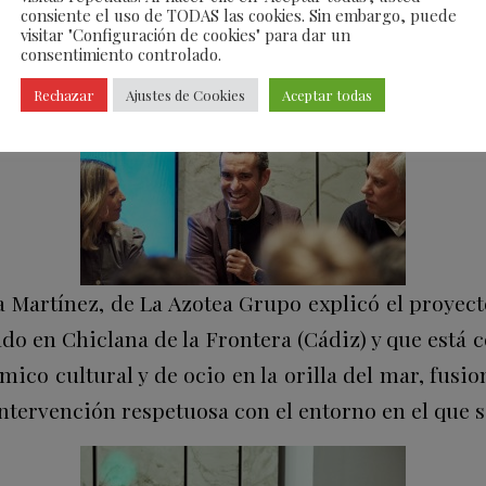
consiente el uso de TODAS las cookies. Sin embargo, puede
entro.
visitar "Configuración de cookies" para dar un
consentimiento controlado.
Rechazar
Ajustes de Cookies
Aceptar todas
 Martínez, de La Azotea Grupo explicó el proyect
ado en Chiclana de la Frontera (Cádiz) y que est
ico cultural y de ocio en la orilla del mar, fusi
ntervención respetuosa con el entorno en el que s