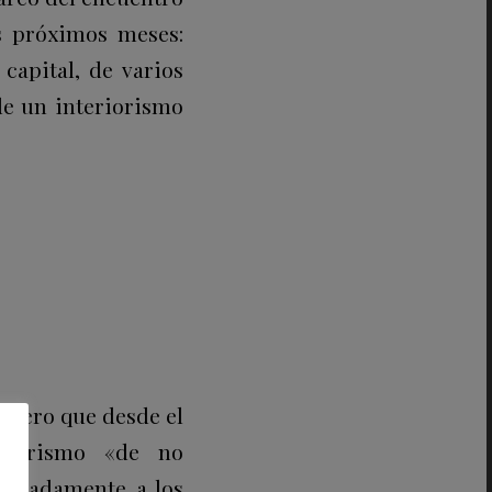
os próximos meses:
capital, de varios
de un interiorismo
telero que desde el
eriorismo «de no
talladamente a los