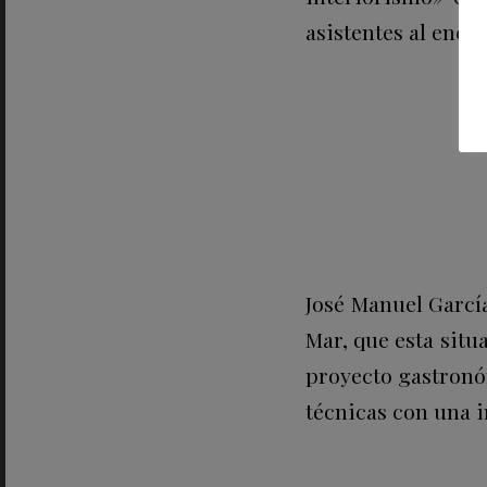
asistentes al encu
José Manuel García
Mar, que esta situ
proyecto gastronóm
técnicas con una i