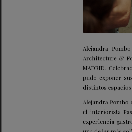
Alejandra Pombo 
Architecture & F
MADRID. Celebrad
pudo exponer sus
distintos espacios
Alejandra Pombo e
el interiorista P
experiencia gastr
una de las más sol