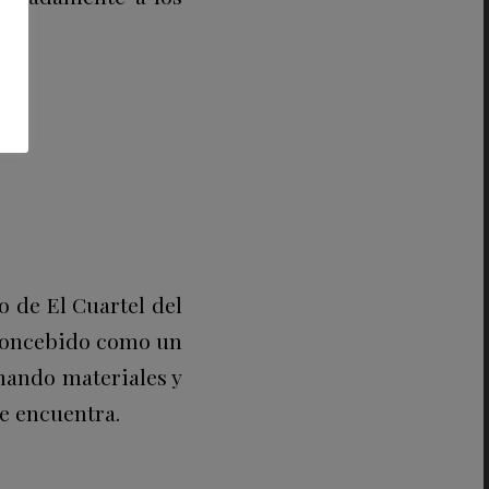
o de El Cuartel del
á concebido como un
onando materiales y
e encuentra.