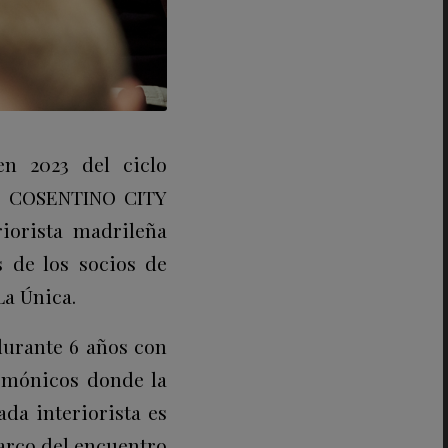
en 2023 del ciclo
 a COSENTINO CITY
iorista madrileña
 de los socios de
La Única.
durante 6 años con
armónicos donde la
da interiorista es
marco del encuentro