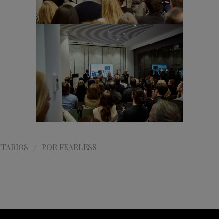
/
TARIOS
POR
FEARLESS