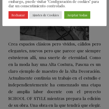
embargo, puede visitar "Configuración de cookies" para
dar un consentimiento controlado.
Rechazar
Ajustes de Cookies
Aceptar todas
Crea espacios clásicos pero vividos, cálidos pero
elegantes, nuevos pero que parece que siempre
estuvieron allí, una suerte de eternidad. Como
en la moda hay una Alta Costura, Pascua es un
claro ejemplo de maestro de la Alta Decoración.
Actualmente continúa su trabajo en el estudio e
independientemente ha comenzado una etapa
de amplia labor docente con el proyecto
SCHOOL OF STYLE mientras prepara la edición
de su obra. Una obra en la que tendrá que elegir.