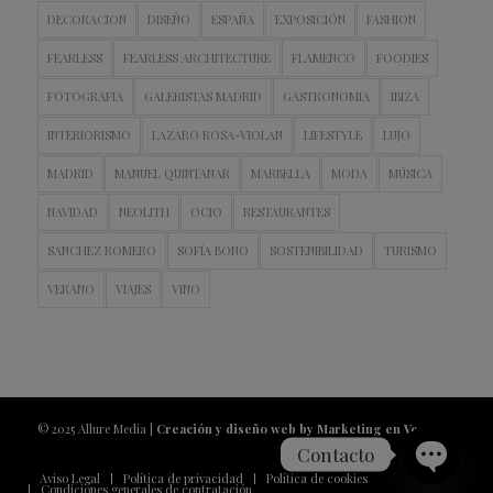
DECORACION
DISEÑO
ESPAÑA
EXPOSICIÓN
FASHION
FEARLESS
FEARLESS ARCHITECTURE
FLAMENCO
FOODIES
FOTOGRAFIA
GALERISTAS MADRID
GASTRONOMIA
IBIZA
INTERIORISMO
LAZARO ROSA-VIOLAN
LIFESTYLE
LUJO
MADRID
MANUEL QUINTANAR
MARBELLA
MODA
MÚSICA
NAVIDAD
NEOLITH
OCIO
RESTAURANTES
SANCHEZ ROMERO
SOFÍA BONO
SOSTENIBILIDAD
TURISMO
VERANO
VIAJES
VINO
© 2025 Allure Media |
Creación y diseño web by Marketing en Vena
Contacto
Aviso Legal
Política de privacidad
Política de cookies
Condiciones generales de contratación
Open