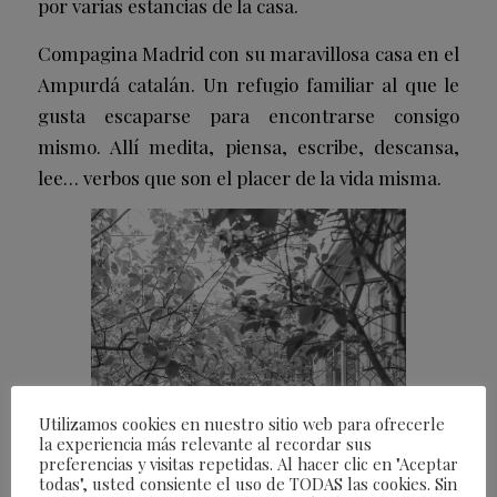
por varias estancias de la casa.
Compagina Madrid con su maravillosa casa en el
Ampurdá catalán. Un refugio familiar al que le
gusta escaparse para encontrarse consigo
mismo. Allí medita, piensa, escribe, descansa,
lee… verbos que son el placer de la vida misma.
Utilizamos cookies en nuestro sitio web para ofrecerle
la experiencia más relevante al recordar sus
preferencias y visitas repetidas. Al hacer clic en "Aceptar
todas", usted consiente el uso de TODAS las cookies. Sin