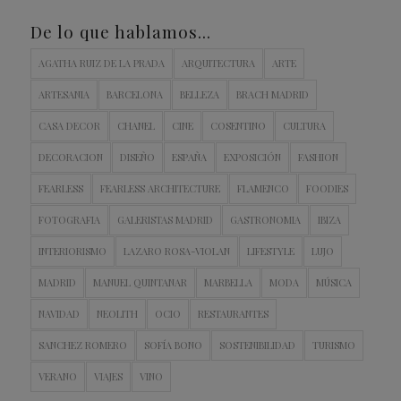
De lo que hablamos…
AGATHA RUIZ DE LA PRADA
ARQUITECTURA
ARTE
ARTESANIA
BARCELONA
BELLEZA
BRACH MADRID
CASA DECOR
CHANEL
CINE
COSENTINO
CULTURA
DECORACION
DISEÑO
ESPAÑA
EXPOSICIÓN
FASHION
FEARLESS
FEARLESS ARCHITECTURE
FLAMENCO
FOODIES
FOTOGRAFIA
GALERISTAS MADRID
GASTRONOMIA
IBIZA
INTERIORISMO
LAZARO ROSA-VIOLAN
LIFESTYLE
LUJO
MADRID
MANUEL QUINTANAR
MARBELLA
MODA
MÚSICA
NAVIDAD
NEOLITH
OCIO
RESTAURANTES
SANCHEZ ROMERO
SOFÍA BONO
SOSTENIBILIDAD
TURISMO
VERANO
VIAJES
VINO