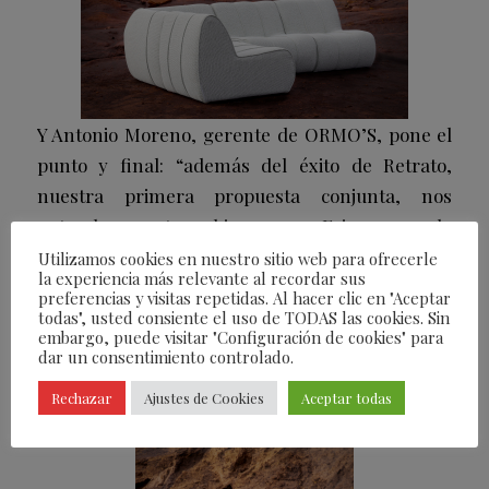
Y Antonio Moreno, gerente de ORMO’S, pone el
punto y final: “además del éxito de Retrato,
nuestra primera propuesta conjunta, nos
entendemos tan bien con Erico que la
colaboración fluye fácilmente, sobre todo porque
Utilizamos cookies en nuestro sitio web para ofrecerle
la experiencia más relevante al recordar sus
compartimos una visión del diseño que apuesta
preferencias y visitas repetidas. Al hacer clic en "Aceptar
por proponer productos sobrios, discretos pero
todas", usted consiente el uso de TODAS las cookies. Sin
embargo, puede visitar "Configuración de cookies" para
muy personales, que cuidan al máximo las
dar un consentimiento controlado.
calidades y acabados, y son siempre
Rechazar
Ajustes de Cookies
Aceptar todas
personalizables”.