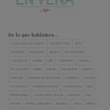
De lo que hablamos…
AGATHA RUIZ DE LA PRADA
ARQUITECTURA
ARTE
ARTESANIA
BARCELONA
BELLEZA
BRACH MADRID
CASA DECOR
CHANEL
CINE
COSENTINO
CULTURA
DECORACION
DISEÑO
ESPAÑA
EXPOSICIÓN
FASHION
FEARLESS
FEARLESS ARCHITECTURE
FLAMENCO
FOODIES
FOTOGRAFIA
GALERISTAS MADRID
GASTRONOMIA
IBIZA
INTERIORISMO
LAZARO ROSA-VIOLAN
LIFESTYLE
LUJO
MADRID
MANUEL QUINTANAR
MARBELLA
MODA
MÚSICA