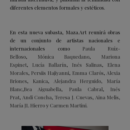
diferentes elementos formales y estéticos.
En esta nueva subasta, Maza.Art reunirá obras
de un conjunto de artistas nacionales e
internacionales como
Paula Ruíz-
Belloso
,
Mónica Baquedano
,
Mariona
Espinet
,
Lucía Ballarín
,
Inés Salinas
,
Elena
Morales
,
Persiis Hajiyanni
,
Emma Clarós
,
Alexia
Briones
,
Kanica
,
Alejandra Herguido, María
Blanc
,
Bea Aiguabella
,
Paula Cabral
,
Inés
Prat
,
Andi Concha
,
Teresa J. Cuevas
,
Aina Melis,
María JL Hierro
y
Carmen Martini
.