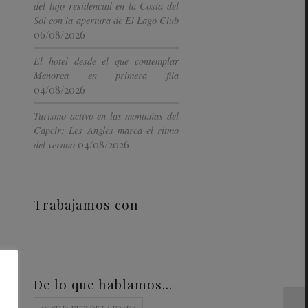
del lujo residencial en la Costa del
Sol con la apertura de El Lago Club
06/08/2026
El hotel desde el que contemplar
Menorca en primera fila
04/08/2026
Turismo activo en las montañas del
Capcir: Les Angles marca el ritmo
04/08/2026
del verano
Trabajamos con
De lo que hablamos…