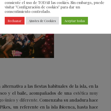
consiente el uso de TODAS las cookies. Sin embargo, puede
visitar "Configuración de cookies" para dar un
consentimiento controlado.
Rechazar
Ajustes de Cookies
Aceptar todas
ternativa a las fiestas habituales de la isla, en la
disco y el baile, acompañados de una
estética muy
go único y diferente
. Comenzaba su andadura hace
 Pikes, un referente en la isla ibicenca, hasta hace