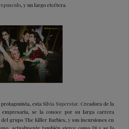
Crepusculo
, y un largo etcétera.
 protagonista, esta
Silvia Superstar
. Creadora de la
 empresaria, se la conoce por su larga carrera
e del grupo The Killer Barbies, y sus incursiones en
ismo, actualmente también ejerce como Dj y se la