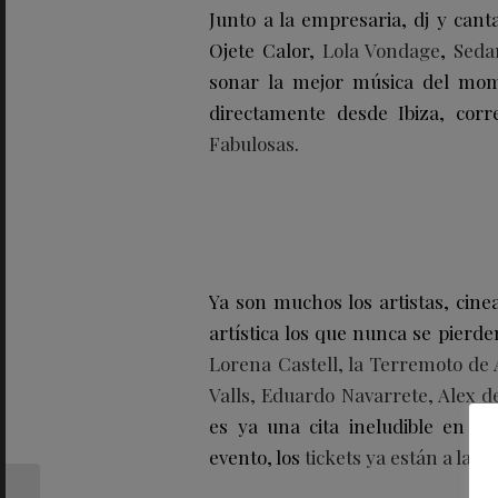
Junto a la empresaria, dj y cant
Ojete Calor,
Lola Vondage
,
Seda
sonar la mejor música del mom
directamente desde Ibiza, cor
Fabulosas
.
Ya son muchos los artistas, cine
artística los que nunca se pier
Lorena Castell, la Terremoto de 
Valls, Eduardo Navarrete, Alex d
es ya una cita ineludible en Ib
evento, los
tickets ya están a la v
MAZA.ART eleva su