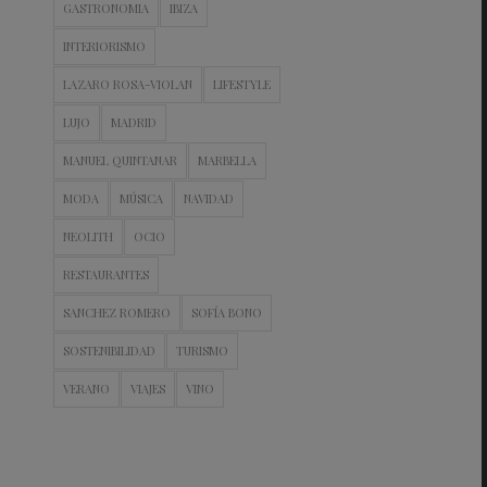
GASTRONOMIA
IBIZA
INTERIORISMO
LAZARO ROSA-VIOLAN
LIFESTYLE
LUJO
MADRID
MANUEL QUINTANAR
MARBELLA
MODA
MÚSICA
NAVIDAD
NEOLITH
OCIO
RESTAURANTES
SANCHEZ ROMERO
SOFÍA BONO
SOSTENIBILIDAD
TURISMO
VERANO
VIAJES
VINO