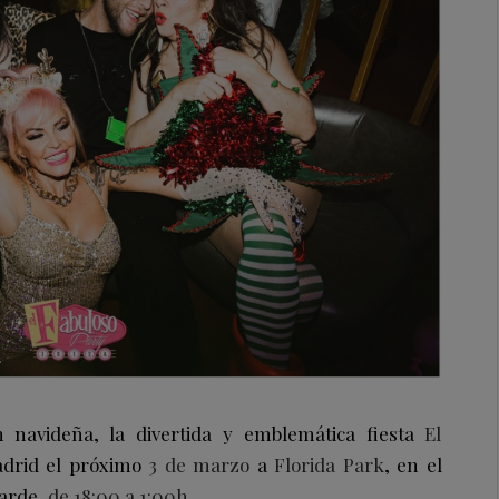
n navideña, la divertida y emblemática fiesta
El
drid el próximo
3 de marzo
a
Florida Park
, en el
tarde,
de 18:00 a 1:00h
.