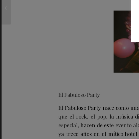
propuesta con una
nueva subasta de arte
abstracto durante...
El Fabuloso Party
El Fabuloso Party nace como una al
que el rock, el pop, la música 
especial
, hacen de este
evento al
ya trece años en el mítico hotel