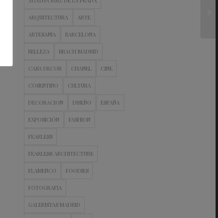
AGATHA RUIZ DE LA PRADA
ARQUITECTURA
ARTE
ARTESANIA
BARCELONA
BELLEZA
BRACH MADRID
CASA DECOR
CHANEL
CINE
COSENTINO
CULTURA
DECORACION
DISEÑO
ESPAÑA
EXPOSICIÓN
FASHION
FEARLESS
FEARLESS ARCHITECTURE
FLAMENCO
FOODIES
FOTOGRAFIA
GALERISTAS MADRID