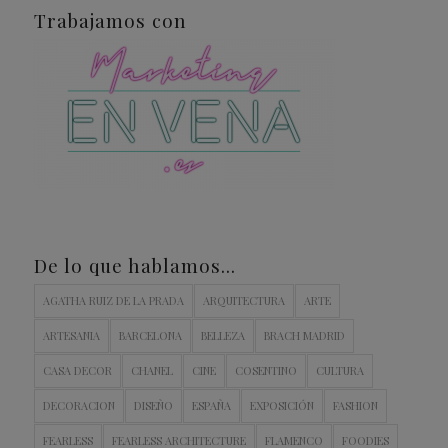
Trabajamos con
De lo que hablamos…
AGATHA RUIZ DE LA PRADA
ARQUITECTURA
ARTE
ARTESANIA
BARCELONA
BELLEZA
BRACH MADRID
CASA DECOR
CHANEL
CINE
COSENTINO
CULTURA
DECORACION
DISEÑO
ESPAÑA
EXPOSICIÓN
FASHION
FEARLESS
FEARLESS ARCHITECTURE
FLAMENCO
FOODIES