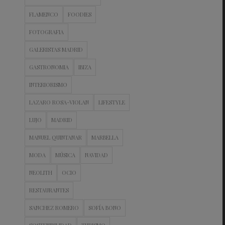
FLAMENCO
FOODIES
FOTOGRAFIA
GALERISTAS MADRID
GASTRONOMIA
IBIZA
INTERIORISMO
LAZARO ROSA-VIOLAN
LIFESTYLE
LUJO
MADRID
MANUEL QUINTANAR
MARBELLA
MODA
MÚSICA
NAVIDAD
NEOLITH
OCIO
RESTAURANTES
SANCHEZ ROMERO
SOFÍA BONO