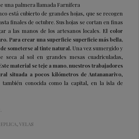
 de una palmera llamada Farnifera
co está cubierto de grandes hojas, que se recogen
sta finales de octubre. Sus hojas se cortan en finas
egar a las manos de los artesanos locales.
El color
aro. Para crear una superficie superficie más bella,
 de someterse al tinte natural.
Una vez sumergido y
se seca al sol en grandes mesas cuadriculadas,
Este material se teje a mano, nuestros trabajadores
ral situada a pocos kilómetros de Antananarivo
,
ambién conocida como la capital, en la isla de
L
REPLICA
,
VELAS