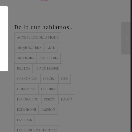
De lo que hablamos…
AGATHA RUIZ DE LA PRADA
ARQUITECTURA
ARTE
ARTESANIA
BARCELONA
BELLEZA
BRACH MADRID
CASA DECOR
CHANEL
CINE
COSENTINO
CULTURA
DECORACION
DISEÑO
ESPAÑA
EXPOSICIÓN
FASHION
FEARLESS
FEARLESS ARCHITECTURE