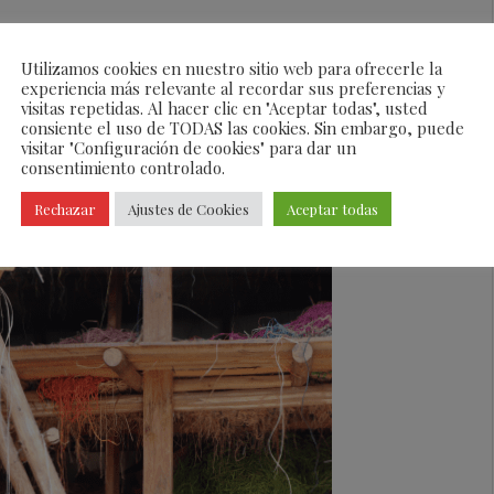
a mayoría de estas mujeres reciben formación en el
Utilizamos cookies en nuestro sitio web para ofrecerle la
s o abuelas.
De una generación a la siguiente, el
experiencia más relevante al recordar sus preferencias y
va con una pericia impecable
. Nos esforzamos por
visitas repetidas. Al hacer clic en "Aceptar todas", usted
consiente el uso de TODAS las cookies. Sin embargo, puede
oles que sigan los estrictos y complejos códigos
visitar "Configuración de cookies" para dar un
al tejer a ganchillo y trasladar al material diseños
consentimiento controlado.
rdo con el tema de cada colección.
Rechazar
Ajustes de Cookies
Aceptar todas