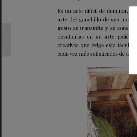
Es un arte difícil de dominar, l
arte del ganchillo de sus madre
gesto se transmite y se conser
DKV y el nutricionista
desafiarlas en su arte pidiénd
Carlos Ríos alertan
sobre riesgo para la
creativos que exige esta técnica 
salud del consumo...
cada vez más sofisticados de acue