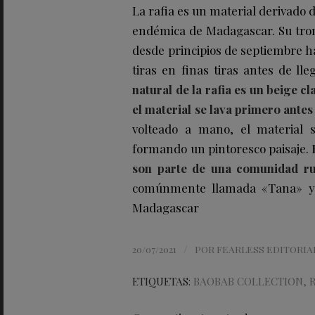
La rafia es un material derivado
endémica de Madagascar. Su tron
desde principios de septiembre ha
tiras en finas tiras antes de ll
natural de la rafia es un beige cl
el material se lava primero antes
volteado a mano, el material 
formando un pintoresco paisaje.
son parte de una comunidad ru
comúnmente llamada «Tana» y t
Madagascar
/
20/07/2021
POR
FEARLESS EDITORIA
ETIQUETAS:
BAOBAB COLLECTION
,