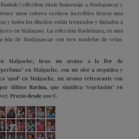
de Baobab Collection rinde homenaje a Madagascar y
tener unos colores exóticos increíbles tienen una
las y todos los diseños están trenzados y tintados a
eres en Malagasy. La colección Ravintsara, es una
la isla de Madagascar con tres modelos de velas:
en Malgache, tiene un aroma a la flor de
a ‘perfume’ en Malgache, con un olor a orquídea y
fica ‘azul’ en Malgache, un aroma refrescante con
 por último
Ravina
, que significa ‘vegetación’ en
iver.
Precio desde 100 €.