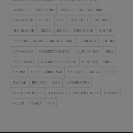
ARTESANIA
BARCELONA
BELLEZA
BRACH MADRID
CASA DECOR
CHANEL
CINE
COSENTINO
CULTURA
DECORACION
DISEÑO
ESPAÑA
EXPOSICIÓN
FASHION
FEARLESS
FEARLESS ARCHITECTURE
FLAMENCO
FOODIES
FOTOGRAFIA
GALERISTAS MADRID
GASTRONOMIA
IBIZA
INTERIORISMO
LAZARO ROSA-VIOLAN
LIFESTYLE
LUJO
MADRID
MANUEL QUINTANAR
MARBELLA
MODA
MÚSICA
NAVIDAD
NEOLITH
OCIO
RESTAURANTES
SANCHEZ ROMERO
SOFÍA BONO
SOSTENIBILIDAD
TURISMO
VERANO
VIAJES
VINO